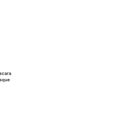
scara
esque