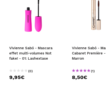
Vivienne Sabó - Mascara
Vivienne Sabó - Ma
effet multi-volumes Not
Cabaret Première - 
fake! - 01: Lashextase
Marron
(0)
(1)
9,95€
8,50€