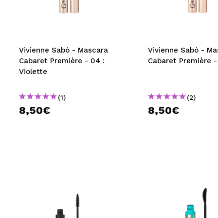
MAQUIFARMA
KOREA ZONE
TRAVEL SIZE
Vivienne Sabó - Mascara
Vivienne Sabó - Ma
Cabaret Première - 04 :
Cabaret Première - 
NATURE
Violette
(1)
(2)
OFFRES
8,50€
8,50€
OUTLET
ILS SONT REVENUS!
BIENTÔT DISPONIBLE
BLOG