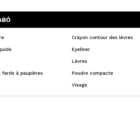
ABÓ
re
Crayon contour des lèvres
iquide
Eyeliner
Lèvres
 fards à paupières
Poudre compacte
Visage