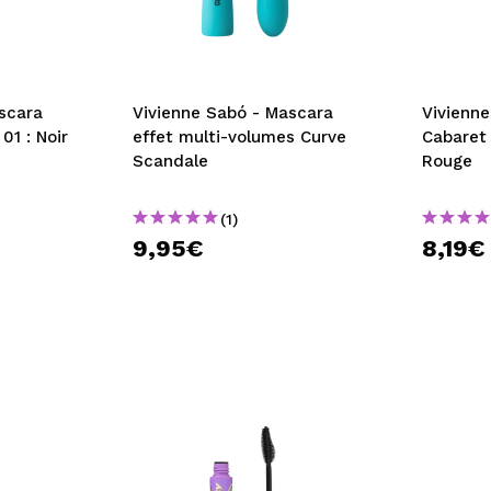
scara
Vivienne Sabó - Mascara
Vivienn
01 : Noir
effet multi-volumes Curve
Cabaret
Scandale
Rouge
(1)
9,95€
8,19€