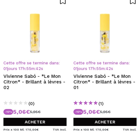
Cette offre se termine dans:
Cette offre se termine dans:
01
jours
17
h
:
55
m
:
41
s
01
jours
17
h
:
55
m
:
41
s
Vivienne Sabó - *Le Mon
Vivienne Sabó - *Le Mon
Citron* - Brillant à lèvres -
Citron* - Brillant à lèvres -
02
01
(0)
(1)
5,06€
5,06€
5,95€
5,95€
-15%
-15%
ACHETER
ACHETER
Prix x 100 Ml: 170,00€
TVA Incl.
Prix x 100 Ml: 170,00€
TVA Incl.