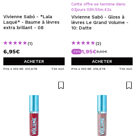
JE VEUX M'INSCRIRE
Cette offre se termine dans:
03
jours
05
h
:
55
m
:
41
s
En créant un compte sur Maquibeauty.fr vous pourrez
Vivienne Sabó - *Lala
Vivienne Sabó - Gloss à
effectuer vos achats rapidement, vérifier l'état de vos
Laqué* - Baume à lèvres
lèvres Le Grand Volume -
commandes et consulter vos opérations précédentes.
extra brillant - 08
10: Datte
(1)
(2)
CRÉER UN COMPTE
6,95€
1,95€
6,50€
-70%
ACHETER
ACHETER
Prix x 100 Ml: 231,67€
TVA Incl.
Prix x 100 Ml: 216,67€
TVA Incl.