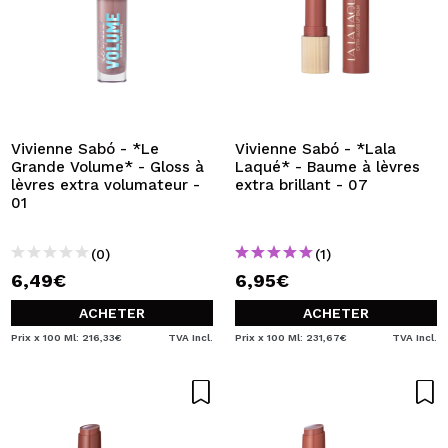
Vivienne Sabó - *Le
Vivienne Sabó - *Lala
Grande Volume* - Gloss à
Laqué* - Baume à lèvres
lèvres extra volumateur -
extra brillant - 07
01
(0)
(1)
6,49€
6,95€
ACHETER
ACHETER
Prix x 100 Ml: 216,33€
TVA Incl.
Prix x 100 Ml: 231,67€
TVA Incl.