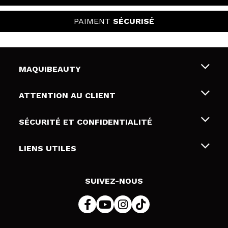
PAIMENT
SÉCURISÉ
MAQUIBEAUTY
Qui sommes nous
ATTENTION AU CLIENT
Emploi
Livraison & retour
SÉCURITÉ ET CONFIDENTIALITÉ
Cartes-cadeaux
Rétractation / Retours
Conditions et confidentialité
LIENS UTILES
Modes de paiement
Politique de confidentialité
Contact
Politique de cookies
SUIVEZ-NOUS
Résolution de litige en ligne (ODR)