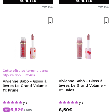
ACHETER
ACHETER
TVA Incl.
TVA Incl.
Cette offre se termine dans:
01
jours
05
h
:
55
m
:
46
s
Vivienne Sabó - Gloss à
Vivienne Sabó - Gloss à
lèvres Le Grand Volume -
lèvres Le Grand Volume -
15: Baies
11: Prune
(1)
(1)
5,52€
6,50€
6,50€
-15%