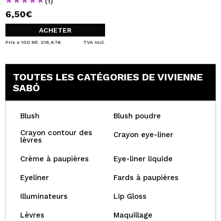
(1)
6,50€
ACHETER
Prix x 100 Ml: 216,67€
TVA Incl.
TOUTES LES CATÉGORIES DE VIVIENNE
SABÓ
Blush
Blush poudre
Crayon contour des
Crayon eye-liner
lèvres
Crème à paupières
Eye-liner liquide
Eyeliner
Fards à paupières
Illuminateurs
Lip Gloss
Lèvres
Maquillage