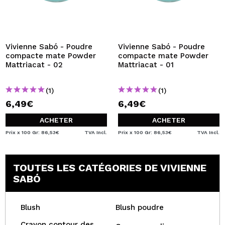
Vivienne Sabó - Poudre
Vivienne Sabó - Poudre
compacte mate Powder
compacte mate Powder
Mattriacat - 02
Mattriacat - 01
(1)
(1)
6,49€
6,49€
ACHETER
ACHETER
Prix x 100 Gr: 86,53€
TVA Incl.
Prix x 100 Gr: 86,53€
TVA Incl.
TOUTES LES CATÉGORIES DE VIVIENNE
SABÓ
Blush
Blush poudre
Crayon contour des