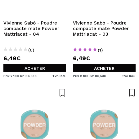
JE VEUX M'INSCRIRE
En créant un compte sur Maquibeauty.fr vous pourrez
effectuer vos achats rapidement, vérifier l'état de vos
Vivienne Sabó - Poudre
Vivienne Sabó - Poudre
commandes et consulter vos opérations précédentes.
compacte mate Powder
compacte mate Powder
Mattriacat - 04
Mattriacat - 03
CRÉER UN COMPTE
(0)
(1)
6,49€
6,49€
ACHETER
ACHETER
Prix x 100 Gr: 86,53€
TVA Incl.
Prix x 100 Gr: 86,53€
TVA Incl.