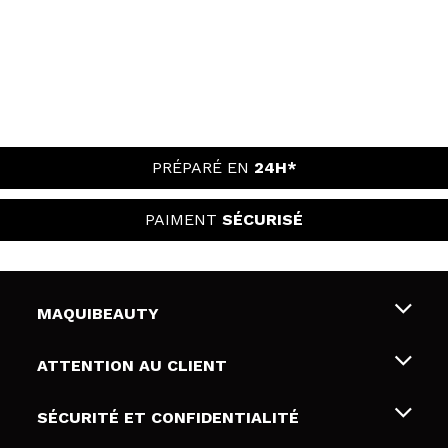
PRÉPARÉ EN
24H*
PAIMENT
SÉCURISÉ
MAQUIBEAUTY
Qui sommes nous
ATTENTION AU CLIENT
Emploi
Livraison & retour
SÉCURITÉ ET CONFIDENTIALITÉ
Cartes-cadeaux
Rétractation / Retours