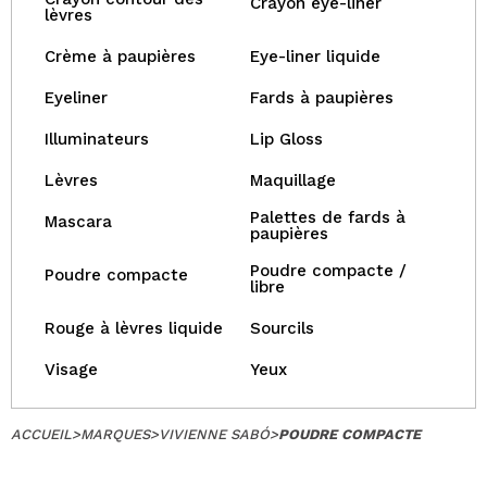
Crayon eye-liner
lèvres
Crème à paupières
Eye-liner liquide
Eyeliner
Fards à paupières
Illuminateurs
Lip Gloss
Lèvres
Maquillage
Palettes de fards à
Mascara
paupières
Poudre compacte /
Poudre compacte
libre
Rouge à lèvres liquide
Sourcils
Visage
Yeux
ACCUEIL
>
MARQUES
>
VIVIENNE SABÓ
>
POUDRE COMPACTE