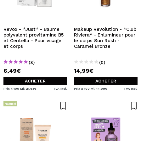
Revox - *Just* - Baume
Makeup Revolution - *Club
polyvalent provitamine B5
Riviera* - Enlumineur pour
et Centella - Pour visage
le corps Sun Rush -
et corps
Caramel Bronze
(8)
(0)
6,49€
14,99€
ACHETER
ACHETER
Prix x 100 Ml: 21,63€
TVA Incl.
Prix x 100 Ml: 14,99€
TVA Incl.
Naturel