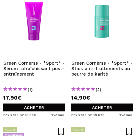
Green Cornerss - *Sport* -
Green Cornerss - *Sport* -
Sérum rafraîchissant post-
Stick anti-frottements au
entraînement
beurre de karité
(1)
(2)
17,90€
14,90€
ACHETER
ACHETER
Prix x 100 Gr: 35,80€
TVA Incl.
Prix x 100 Gr: 49,67€
TVA Incl.
Naturel
Naturel
Maquifarma