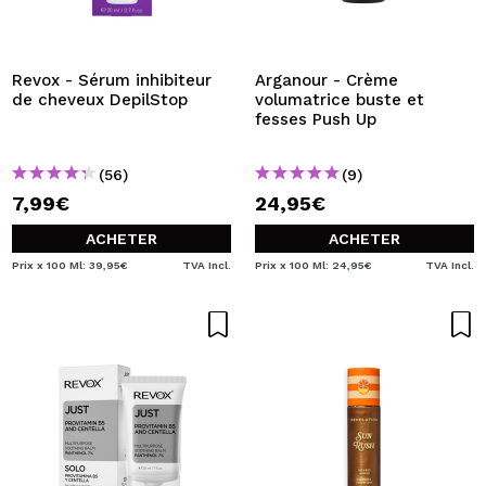
JE VEUX M'INSCRIRE
En créant un compte sur Maquibeauty.fr vous pourrez
effectuer vos achats rapidement, vérifier l'état de vos
Revox - Sérum inhibiteur
Arganour - Crème
commandes et consulter vos opérations précédentes.
de cheveux DepilStop
volumatrice buste et
fesses Push Up
CRÉER UN COMPTE
(56)
(9)
7,99€
24,95€
ACHETER
ACHETER
Prix x 100 Ml: 39,95€
TVA Incl.
Prix x 100 Ml: 24,95€
TVA Incl.