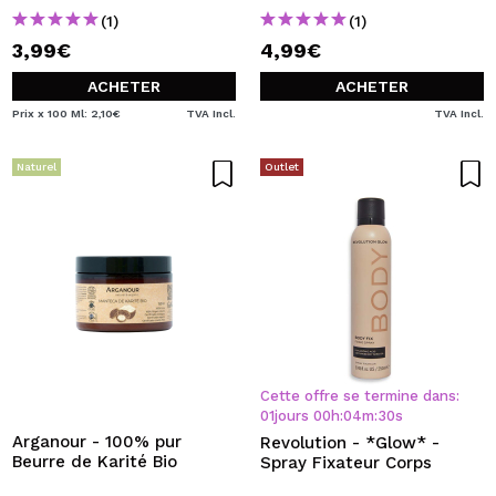
(1)
(1)
3,99€
4,99€
ACHETER
ACHETER
Prix x 100 Ml: 2,10€
TVA Incl.
TVA Incl.
Naturel
Outlet
Cette offre se termine dans:
01
jours
00
h
:
04
m
:
30
s
Arganour - 100% pur
Revolution - *Glow* -
Beurre de Karité Bio
Spray Fixateur Corps