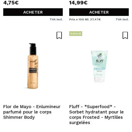
4,75€
14,99€
ACHETER
ACHETER
TVA Incl.
Prix x 100 Ml: 37,47€
TVA Incl.
Naturel
Flor de Mayo - Enlumineur
Fluff - *Superfood* -
parfumé pour le corps
Sorbet hydratant pour le
Shimmer Body
corps Frosted - Myrtilles
surgelées