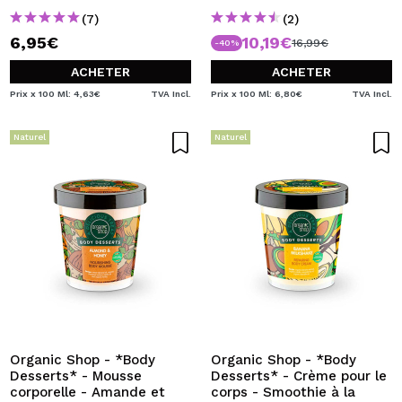
(7)
(2)
6,95€
10,19€
16,99€
-40%
ACHETER
ACHETER
Prix x 100 Ml: 4,63€
TVA Incl.
Prix x 100 Ml: 6,80€
TVA Incl.
Naturel
Naturel
Organic Shop - *Body
Organic Shop - *Body
Desserts* - Mousse
Desserts* - Crème pour le
corporelle - Amande et
corps - Smoothie à la