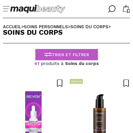
╳
╳
CHOISISSEZ VOTRE LANGUE
ACCUEIL
SOINS PERSONNELS
SOINS DU CORPS
>
>
>
SOINS DU CORPS
J'suis déjà #maquilover, j'ai un compte
ACCUEILLIR!
FRANCES
ESPAÑOL
TRIER ET FILTRER
ENGLISH
ALEMAN
41
produits à
Soins du corps
ITALIANO
PORTUGUESE
Mot de passe oublié?
Naturel
je n'ai pas de compte ici