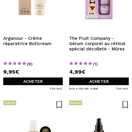
Arganour - Crème
The Fruit Company -
réparatrice Boticream
Sérum corporel au rétinol
spécial décolleté - Mûres
(9)
(1)
9,95€
4,99€
ACHETER
ACHETER
TVA Incl.
Prix x 100 Ml: 4,16€
TVA Incl.
Naturel
Naturel