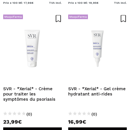
Prix x 100 Ml: 17,96€
TVA Incl.
Prix x 100 Ml: 19,95€
TVA Incl.
Maquifarma
Maquifarma
SVR - *Xerial* - Crème
SVR - *Xerial* - Gel crème
pour traiter les
hydratant anti-rides
symptômes du psoriasis
(0)
(0)
23,99€
16,99€