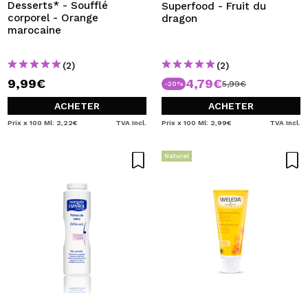
Desserts* - Soufflé
Superfood - Fruit du
corporel - Orange
dragon
marocaine
(2)
(2)
9,99€
4,79€
5,99€
-20%
ACHETER
ACHETER
Prix x 100 Ml: 2,22€
TVA Incl.
Prix x 100 Ml: 2,99€
TVA Incl.
Naturel