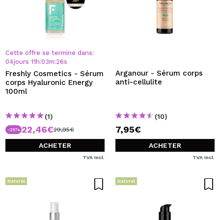
Cette offre se termine dans:
04
jours
11
h
:
03
m
:
25
s
Arganour - Sérum corps
Freshly Cosmetics - Sérum
anti-cellulite
corps Hyaluronic Energy
100ml
(1)
(10)
22,46€
7,95€
29,95€
-25%
ACHETER
ACHETER
TVA Incl.
TVA Incl.
Naturel
Naturel