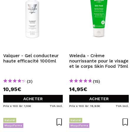
Valquer - Gel conducteur
Weleda - Crème
haute efficacité 1000ml
nourrissante pour le visage
et le corps Skin Food 75ml
(3)
(15)
10,95€
14,95€
ACHETER
ACHETER
Prix x 100 Gr: 1,10€
TVA Incl.
Prix x 100 Gr: 19,93€
TVA Incl.
Naturel
Naturel
Maquifarma
Maquifarma