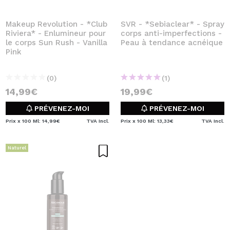
Makeup Revolution - *Club
SVR - *Sebiaclear* - Spray
Riviera* - Enlumineur pour
corps anti-imperfections -
le corps Sun Rush - Vanilla
Peau à tendance acnéique
Pink
(0)
(1)
14,99€
19,99€
PRÉVENEZ-MOI
PRÉVENEZ-MOI
Prix x 100 Ml: 14,99€
TVA Incl.
Prix x 100 Ml: 13,33€
TVA Incl.
Naturel