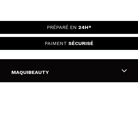
PRÉPARÉ EN
24H*
PAIMENT
SÉCURISÉ
MAQUIBEAUTY
Qui sommes nous
ATTENTION AU CLIENT
Emploi
Livraison & retour
SÉCURITÉ ET CONFIDENTIALITÉ
Cartes-cadeaux
Rétractation / Retours
Conditions et confidentialité
LIENS UTILES
Modes de paiement
Politique de confidentialité
Contact
Politique de cookies