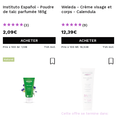
Instituto Español - Poudre
Weleda - Crème visage et
de talc parfumée 185g
corps - Calendula
(3)
(9)
2,09€
12,39€
ACHETER
ACHETER
Prix x 100 Gr: 1,13€
TVA Incl.
Prix x 100 Ml: 16,52€
TVA Incl.
Naturel
Cette offre se termine dans: