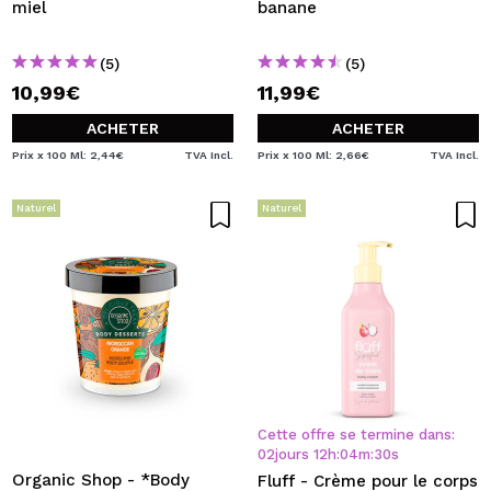
miel
banane
(5)
(5)
10,99€
11,99€
ACHETER
ACHETER
Prix x 100 Ml: 2,44€
TVA Incl.
Prix x 100 Ml: 2,66€
TVA Incl.
Naturel
Naturel
Cette offre se termine dans:
02
jours
12
h
:
04
m
:
30
s
Organic Shop - *Body
Fluff - Crème pour le corps