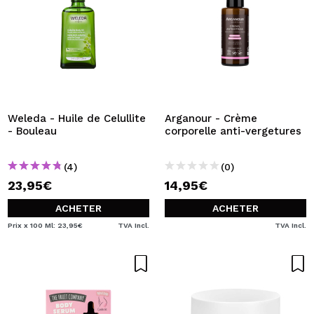
Weleda - Huile de Celullite
Arganour - Crème
- Bouleau
corporelle anti-vergetures
(4)
(0)
23,95€
14,95€
ACHETER
ACHETER
Prix x 100 Ml: 23,95€
TVA Incl.
TVA Incl.