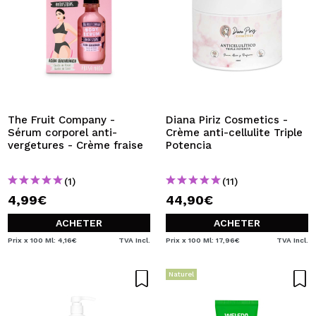
The Fruit Company -
Diana Piriz Cosmetics -
Sérum corporel anti-
Crème anti-cellulite Triple
vergetures - Crème fraise
Potencia
(1)
(11)
4,99€
44,90€
ACHETER
ACHETER
Prix x 100 Ml: 4,16€
TVA Incl.
Prix x 100 Ml: 17,96€
TVA Incl.
Naturel