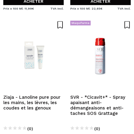
ACHETER
ACHETER
Prix x 100 Ml: 11,99€
TVA Incl.
Prix x 100 Ml: 22,65€
TVA Incl.
Maquifarma
Ziaja - Lanoline pure pour
SVR - *Cicavit+* - Spray
les mains, les lèvres, les
apaisant anti-
coudes et les genoux
démangeaisons et anti-
taches SOS Grattage
(0)
(0)