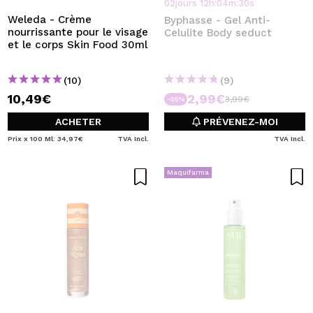
02
jours
12
h
:
04
m
:
30
s
Weleda - Crème
Byphasse - Gel Anti-
nourrissante pour le visage
Celulite Body seduct
et le corps Skin Food 30ml
(10)
(9)
10,49€
2,99€
3,99€
-25%
ACHETER
PRÉVENEZ-MOI
Prix x 100 Ml: 34,97€
TVA Incl.
TVA Incl.
Maquifarma