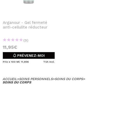
Arganour - Gel fermeté
anti-cellulite réducteur
(9)
11,95€
PRÉVENEZ-MOI
Prix x 100 Ml: 11,95€
TVA Incl.
ACCUEIL
>
SOINS PERSONNELS
>
SOINS DU CORPS
>
SOINS DU CORPS