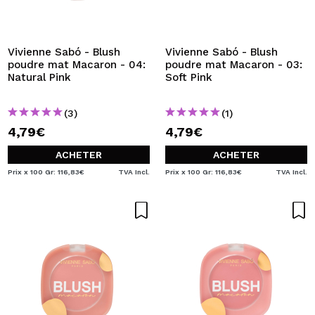
JE VEUX M'INSCRIRE
En créant un compte sur Maquibeauty.fr vous pourrez
effectuer vos achats rapidement, vérifier l'état de vos
Vivienne Sabó - Blush
Vivienne Sabó - Blush
commandes et consulter vos opérations précédentes.
poudre mat Macaron - 04:
poudre mat Macaron - 03:
Natural Pink
Soft Pink
CRÉER UN COMPTE
(3)
(1)
4,79€
4,79€
ACHETER
ACHETER
Prix x 100 Gr: 116,83€
TVA Incl.
Prix x 100 Gr: 116,83€
TVA Incl.