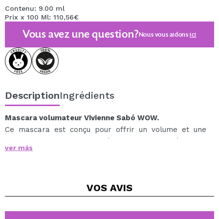
Contenu: 9.00 ml
Prix x 100 Ml: 110,56€
Vous avez une question?
Nous vous aidons
ici
Description
Ingrédients
Mascara volumateur Vivienne Sabó WOW.
Ce mascara est conçu pour offrir un volume et une
longueur importants, et est également imperméable.
ver más
Vos cils deviendront si grands et noirs que la seule
réaction sera un « wow ! » prolongé.
Sa brosse à pointe arrondie peint même les plus petits
VOS
AVIS
cils en leur donnant longueur et volume.
Cruelty free.