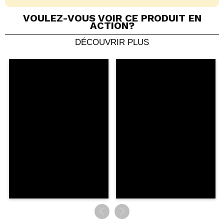
VOULEZ-VOUS VOIR CE PRODUIT EN
ACTION?
DÉCOUVRIR PLUS
Partager une vidéo ou une photo
Votre vidéo pourrait être la première. Imaginez...
Recommandez-vous cet achat?
Oui
Non
5/5
ENVOYER