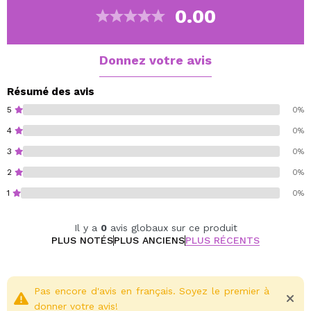
0.00
Donnez votre avis
Résumé des avis
5
0%
4
0%
3
0%
2
0%
1
0%
Il y a
0
avis globaux sur ce produit
PLUS NOTÉS
PLUS ANCIENS
PLUS RÉCENTS
Pas encore d'avis en français. Soyez le premier à
donner votre avis!