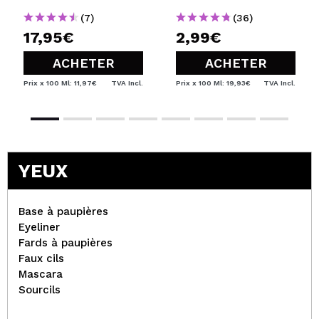
Salicylic Acid
(7)
(36)
17,95€
2,99€
ACHETER
ACHETER
Prix x 100 Ml: 11,97€
TVA Incl.
Prix x 100 Ml: 19,93€
TVA Incl.
YEUX
Base à paupières
Eyeliner
Fards à paupières
Faux cils
Mascara
Sourcils