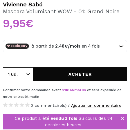
JE VEUX M'INSCRIRE
Vivienne Sabó
Mascara Volumisant WOW - 01: Grand Noire
En créant un compte sur Maquibeauty.fr vous pourrez
effectuer vos achats rapidement, vérifier l'état de vos
9,95€
commandes et consulter vos opérations précédentes.
CRÉER UN COMPTE
ACHETER
Confirmer votre commande avant
21
h
:
46
m
:
48
s
et sera expédiée de
notre entrepôt
matin
0 commentaire(s) /
Ajouter un commentaire
Ce produit a été
vendu 2 fois
au cours des 24
dernières heures.