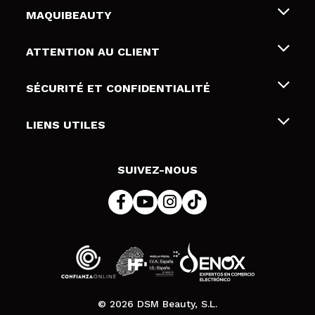
MAQUIBEAUTY
Qui sommes nous
ATTENTION AU CLIENT
Emploi
Livraison & retour
SÉCURITÉ ET CONFIDENTIALITÉ
Cartes-cadeaux
Rétractation / Retours
Conditions et confidentialité
LIENS UTILES
Modes de paiement
Politique de confidentialité
Contact
Politique de cookies
SUIVEZ-NOUS
Résolution de litige en ligne (ODR)
© 2026 DSM Beauty, S.L.