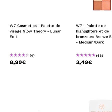
MAQUIFARMA
KOREA ZONE
TRAVEL SIZE
W7 Cosmetics - Palette de
W7 - Palette de
visage Glow Theory - Lunar
highlighters et de
NATURE
Edit
bronzeurs Bronze Br
- Medium/Dark
OFFRES
(4)
(46)
OUTLET
8,99€
3,49€
ILS SONT REVENUS!
BIENTÔT DISPONIBLE
BLOG