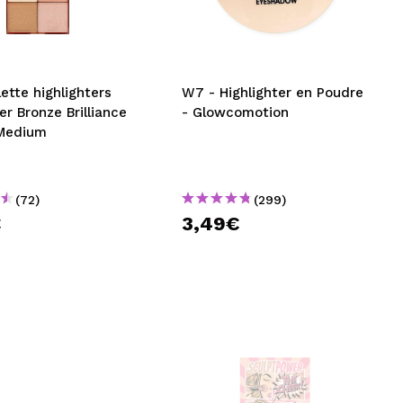
CRÉER UN COMPTE
ette highlighters
W7 - Highlighter en Poudre
er Bronze Brilliance
- Glowcomotion
/Medium
(72)
(299)
€
3,49€