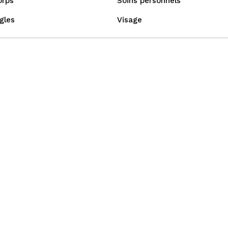
orps
Soins personnels
gles
Visage