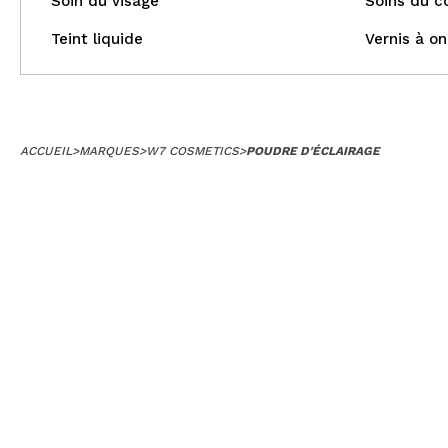
Soin du visage
Soins du c
Teint liquide
Vernis à on
ACCUEIL
>
MARQUES
>
W7 COSMETICS
>
POUDRE D'ÉCLAIRAGE