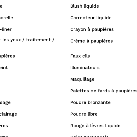
e
Blush liquide
orelle
Correcteur liquide
liner
Crayon à paupières
 les yeux / traitement /
Crème à paupières
upières
Faux cils
eint
Illuminateurs
Maquillage
Palettes de fards à paupière
isage
Poudre bronzante
clairage
Poudre libre
vres
Rouge à lèvres liquide