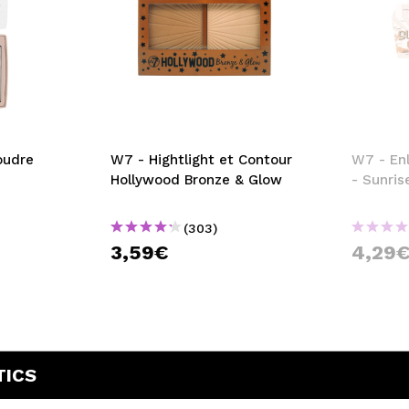
oudre
W7 - Hightlight et Contour
W7 - En
Hollywood Bronze & Glow
- Sunris
(303)
3,59€
4,29
TICS