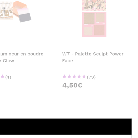
lumineur en poudre
W7 - Palette Sculpt Power
e Glow
Face
(4)
(79)
€
4,50€