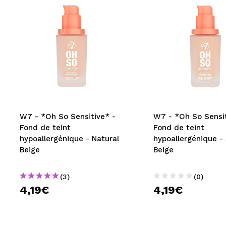
W7 - *Oh So Sensitive* -
W7 - *Oh So Sensit
Fond de teint
Fond de teint
hypoallergénique - Natural
hypoallergénique -
Beige
Beige
(3)
(0)
4,19€
4,19€