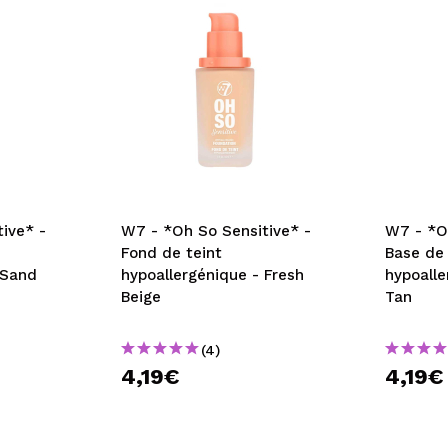
ive* -
W7 - *Oh So Sensitive* -
W7 - *O
Fond de teint
Base de
 Sand
hypoallergénique - Fresh
hypoalle
Beige
Tan
(4)
4,19€
4,19€