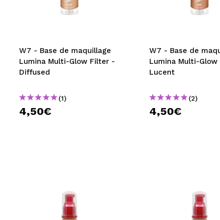
MAQUIFARMA
KOREA ZONE
TRAVEL SIZE
W7 - Base de maquillage
W7 - Base de maqu
Lumina Multi-Glow Filter -
Lumina Multi-Glow F
NATURE
Diffused
Lucent
(1)
(2)
OFFRES
4,50€
4,50€
OUTLET
ILS SONT REVENUS!
BIENTÔT DISPONIBLE
BLOG