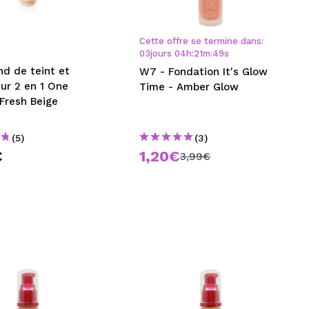
CRÉER UN COMPTE
Cette offre se termine dans:
03
jours
04
h
:
21
m
:
48
s
d de teint et
W7 - Fondation It's Glow
ur 2 en 1 One
Time - Amber Glow
Fresh Beige
(5)
(3)
€
1,20€
3,99€