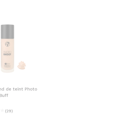
nd de teint Photo
Buff
(29)
€