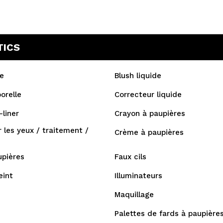
TICS
e
Blush liquide
orelle
Correcteur liquide
liner
Crayon à paupières
 les yeux / traitement /
Crème à paupières
upières
Faux cils
eint
Illuminateurs
Maquillage
Palettes de fards à paupière