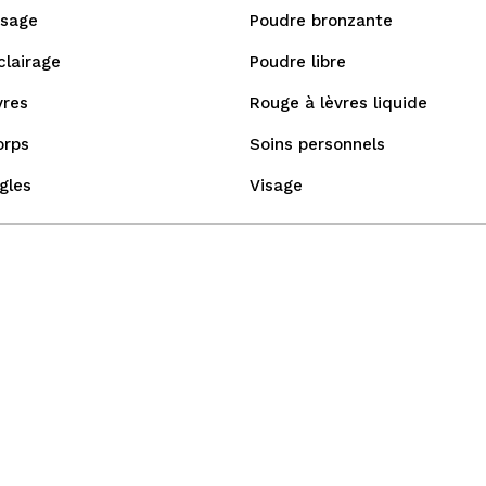
isage
Poudre bronzante
clairage
Poudre libre
vres
Rouge à lèvres liquide
orps
Soins personnels
gles
Visage