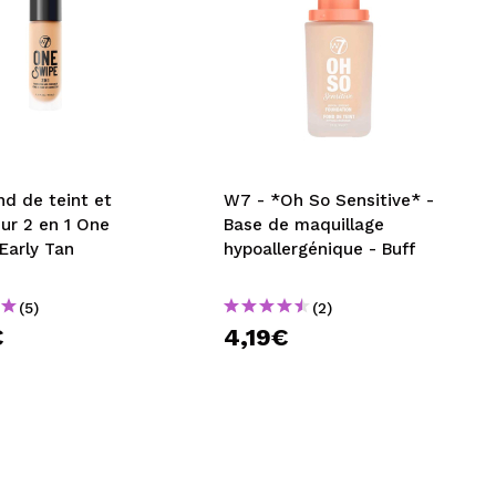
d de teint et
W7 - *Oh So Sensitive* -
ur 2 en 1 One
Base de maquillage
Early Tan
hypoallergénique - Buff
(5)
(2)
€
4,19€