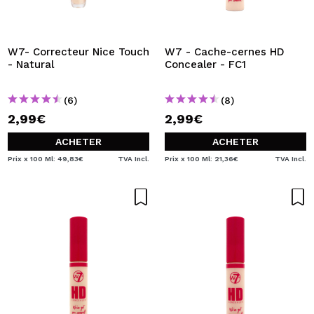
JE VEUX M'INSCRIRE
En créant un compte sur Maquibeauty.fr vous pourrez
effectuer vos achats rapidement, vérifier l'état de vos
W7- Correcteur Nice Touch
W7 - Cache-cernes HD
commandes et consulter vos opérations précédentes.
- Natural
Concealer - FC1
(6)
(8)
CRÉER UN COMPTE
2,99€
2,99€
ACHETER
ACHETER
Prix x 100 Ml: 49,83€
TVA Incl.
Prix x 100 Ml: 21,36€
TVA Incl.