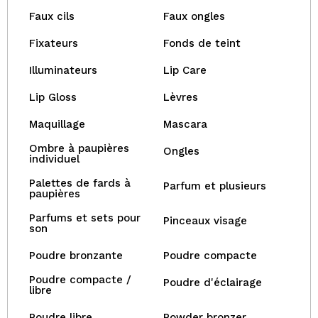
Faux cils
Faux ongles
Fixateurs
Fonds de teint
Illuminateurs
Lip Care
Lip Gloss
Lèvres
Maquillage
Mascara
Ombre à paupières
Ongles
individuel
Palettes de fards à
Parfum et plusieurs
paupières
Parfums et sets pour
Pinceaux visage
son
Poudre bronzante
Poudre compacte
Poudre compacte /
Poudre d'éclairage
libre
Poudre libre
Powder bronzer