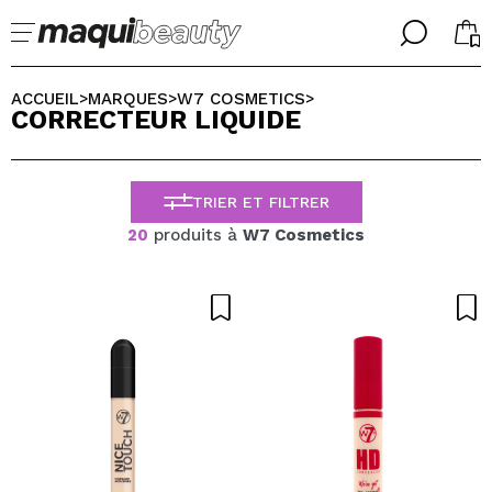
╳
╳
CHOISISSEZ VOTRE LANGUE
ACCUEIL
MARQUES
W7 COSMETICS
>
>
>
CORRECTEUR LIQUIDE
J'suis déjà #maquilover, j'ai un compte
ACCUEILLIR!
FRANCES
ESPAÑOL
TRIER ET FILTRER
ENGLISH
ALEMAN
20
produits à
W7 Cosmetics
ITALIANO
PORTUGUESE
Mot de passe oublié?
je n'ai pas de compte ici