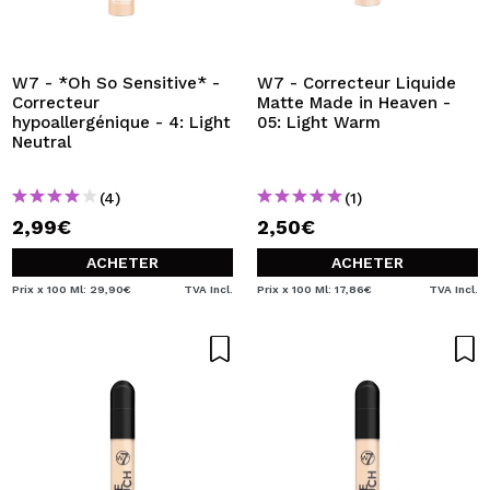
W7 - *Oh So Sensitive* -
W7 - Correcteur Liquide
Correcteur
Matte Made in Heaven -
hypoallergénique - 4: Light
05: Light Warm
Neutral
(4)
(1)
2,99€
2,50€
ACHETER
ACHETER
Prix x 100 Ml: 29,90€
TVA Incl.
Prix x 100 Ml: 17,86€
TVA Incl.