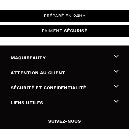
PRÉPARÉ EN
24H*
PAIMENT
SÉCURISÉ
MAQUIBEAUTY
Qui sommes nous
ATTENTION AU CLIENT
Emploi
Livraison & retour
SÉCURITÉ ET CONFIDENTIALITÉ
Cartes-cadeaux
Rétractation / Retours
Conditions et confidentialité
LIENS UTILES
Modes de paiement
Politique de confidentialité
Contact
Politique de cookies
SUIVEZ-NOUS
Résolution de litige en ligne (ODR)