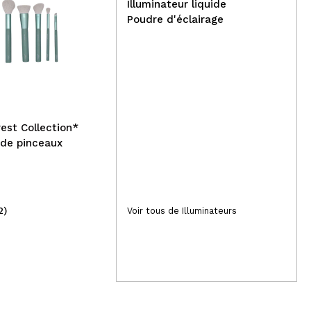
Illuminateur liquide
Poudre d'éclairage
Tree Hut - Gommage
Corporel Firming Sugar
Rev
Scrub - Tropical glow
Cor
Con
C10
rest Collection*
 de pinceaux
2)
(2)
Voir tous de Illuminateurs
15,99€
3,