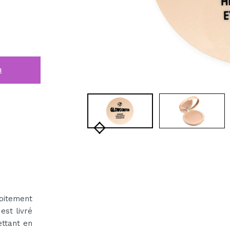
i
roitement
est livré
ettant en