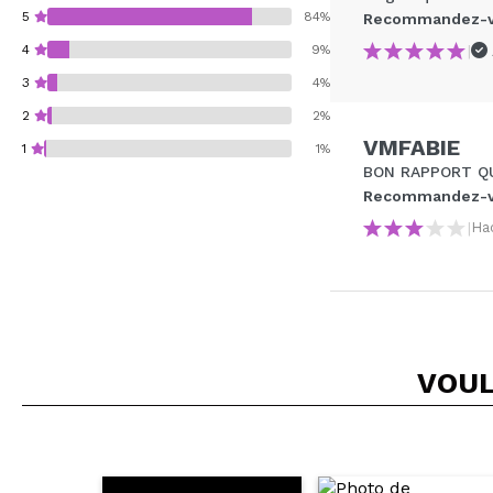
5
84%
Recommandez-vo
|
4
9%
3
4%
2
2%
VMFABIE
1
1%
BON RAPPORT QU
Recommandez-vo
|
Ha
Recommandez-vous 
ENV
VOUL