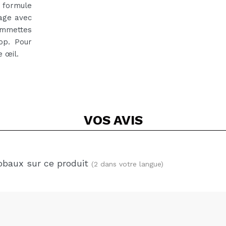
e formule
age avec
pommettes
op. Pour
e œil.
VOS
AVIS
obaux sur ce produit
(2 dans votre langue)