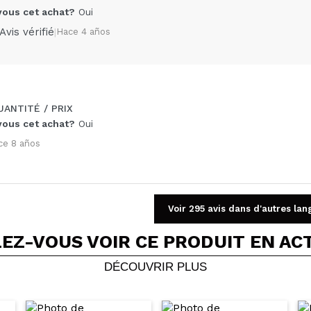
us cet achat?
Oui
Avis vérifié
|
Hace 4 años
ANTITÉ / PRIX
Partager une vidéo ou une photo
us cet achat?
Oui
Votre vidéo pourrait être la première. Imaginez...
ce 8 años
5/
cet achat?
Oui
Non
OYER
Voir 295 avis dans d'autres lan
EZ-VOUS VOIR CE PRODUIT EN AC
DÉCOUVRIR PLUS