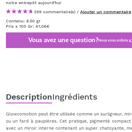
notre entrepôt
aujourd'hui
MAQUIFARMA
299 commentaire(s) /
Ajouter un commentaire
KOREA ZONE
Contenu: 8.50 gr
Prix x 100 Gr: 41,06€
TRAVEL SIZE
Vous avez une question?
NATURE
Nous vous aidons
ic
OFFRES
OUTLET
ILS SONT REVENUS!
BIENTÔT DISPONIBLE
Description
Ingrédients
BLOG
Glowcomotion peut être utilisée comme un surligneur, mi
ou un fard à paupières. Cet pratique, pigmenté compact 
avec un miroir interne contenant un super chatoyante, m