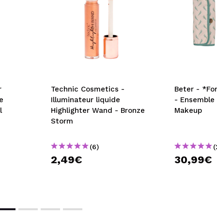
Technic Cosmetics -
Beter - *Fo
e
Illuminateur liquide
- Ensemble
l
Highlighter Wand - Bronze
Makeup
Storm
(6)
(
2,49€
30,99€