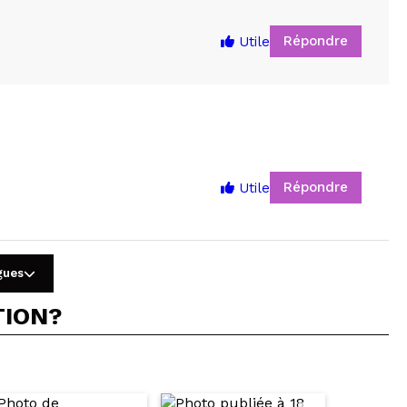
Répondre
Utile
Répondre
Utile
5
gues
TION?