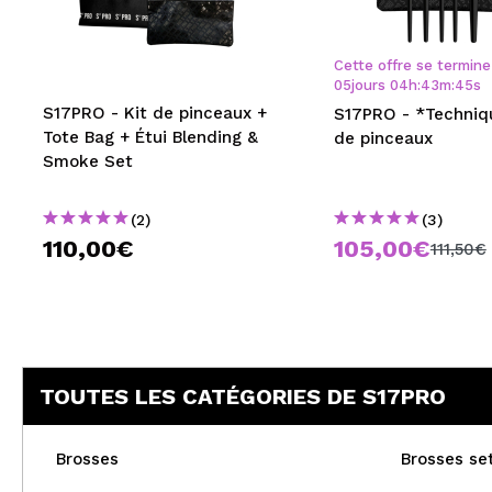
MAQUIFARMA
KOREA ZONE
Cette offre se termine
05
jours
04
h
:
43
m
:
45
s
TRAVEL SIZE
S17PRO - Kit de pinceaux +
S17PRO - *Techniqu
Tote Bag + Étui Blending &
de pinceaux
NATURE
Smoke Set
(2)
(3)
OFFRES
110,00€
105,00€
111,50€
OUTLET
ILS SONT REVENUS!
BIENTÔT DISPONIBLE
TOUTES LES CATÉGORIES DE S17PRO
BLOG
Brosses
Brosses se