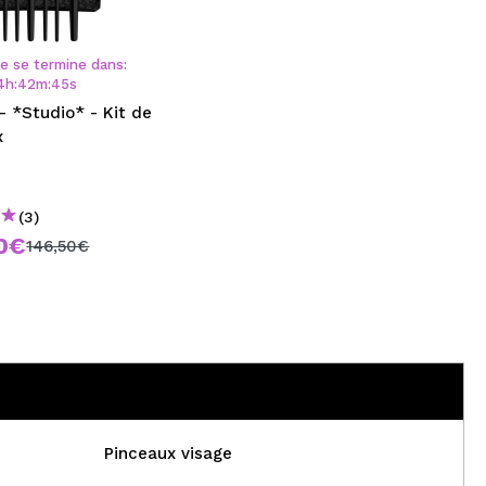
CRÉER UN COMPTE
re se termine dans:
4
h
:
42
m
:
45
s
 *Studio* - Kit de
x
(3)
0€
146,50€
Pinceaux visage