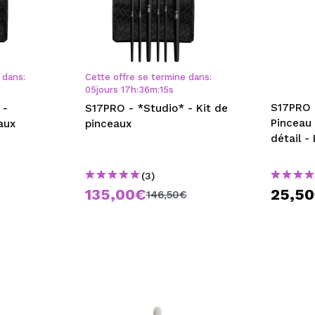
 dans:
Cette offre se termine dans:
05
jours
17
h
:
36
m
:
14
s
S17PRO 
 -
S17PRO - *Studio* - Kit de
Pinceau
aux
pinceaux
détail - 
(3)
135,00€
25,5
146,50€