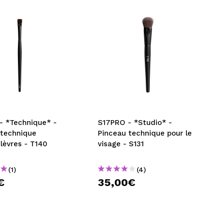
- *Technique* -
S17PRO - *Studio* -
 technique
Pinceau technique pour le
/lèvres - T140
visage - S131
(1)
(4)
€
35,00€