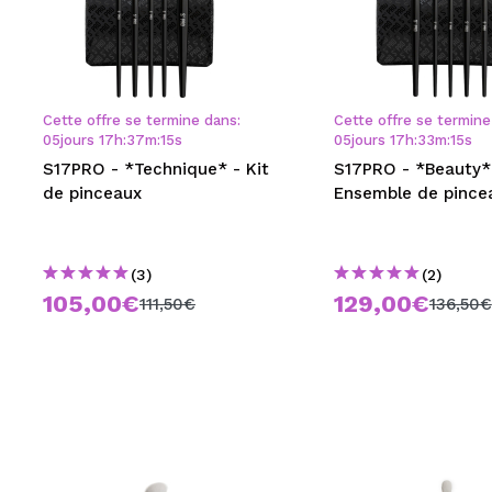
Cette offre se termine dans:
Cette offre se termine
05
jours
17
h
:
37
m
:
14
s
05
jours
17
h
:
33
m
:
14
s
S17PRO - *Technique* - Kit
S17PRO - *Beauty*
de pinceaux
Ensemble de pince
(3)
(2)
105,00€
129,00€
111,50€
136,50€