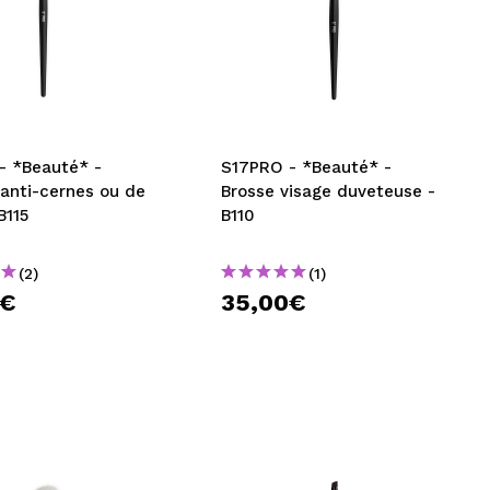
- *Beauté* -
S17PRO - *Beauté* -
 anti-cernes ou de
Brosse visage duveteuse -
B115
B110
(2)
(1)
0€
35,00€