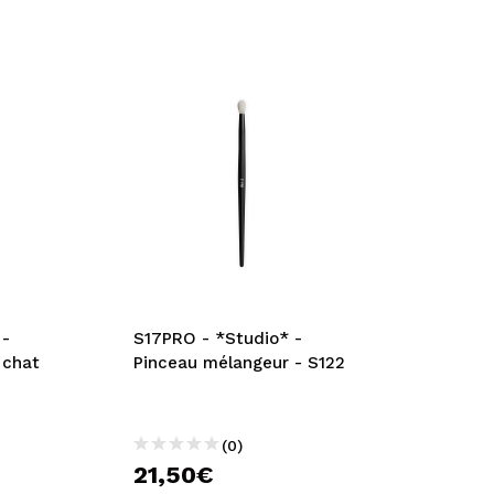
 -
S17PRO - *Studio* -
 chat
Pinceau mélangeur - S122
(0)
21,50€