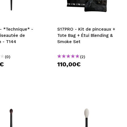
CRÉER UN COMPTE
- *Technique* -
S17PRO - Kit de pinceaux +
biseautée de
Tote Bag + Étui Blending &
n - T144
Smoke Set
(0)
(2)
0€
110,00€