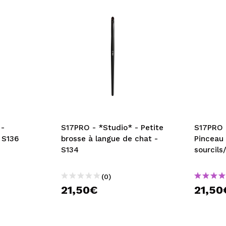
 -
S17PRO - *Studio* - Petite
S17PRO 
 S136
brosse à langue de chat -
Pinceau
S134
sourcils
(0)
21,50€
21,50