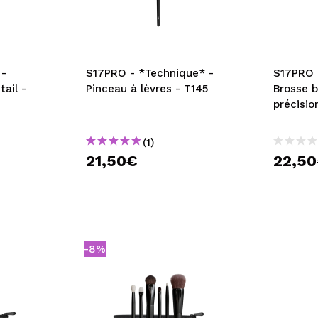
 -
S17PRO - *Technique* -
S17PRO 
ail -
Pinceau à lèvres - T145
Brosse 
précisio
(1)
21,50€
22,5
-8%