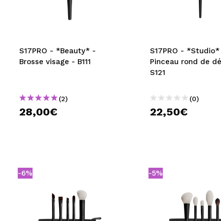
MAQUIFARMA
KOREA ZONE
TRAVEL SIZE
S17PRO - *Beauty* -
S17PRO - *Studio*
Brosse visage - B111
Pinceau rond de dét
NATURE
S121
(2)
(0)
OFFRES
28,00€
22,50€
OUTLET
ILS SONT REVENUS!
BIENTÔT DISPONIBLE
-6%
-5%
BLOG