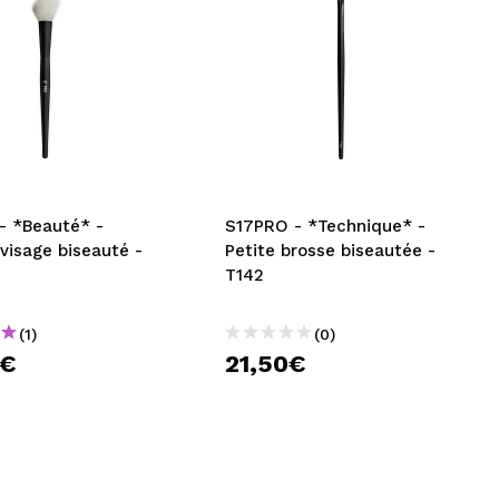
- *Beauté* -
S17PRO - *Technique* -
visage biseauté -
Petite brosse biseautée -
T142
(1)
(0)
0€
21,50€