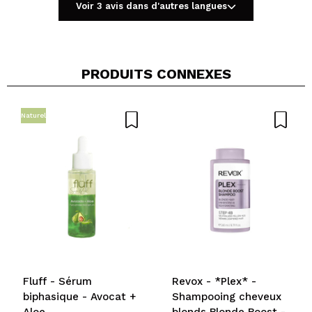
Voir 3 avis dans d'autres langues
PRODUITS CONNEXES
Partager une vidéo ou une photo
Votre vidéo pourrait être la première. Imaginez...
Naturel
Recommandez-vous cet achat?
Oui
Non
5/5
ENVOYER
Fluff - Sérum
Revox - *Plex* -
biphasique - Avocat +
Shampooing cheveux