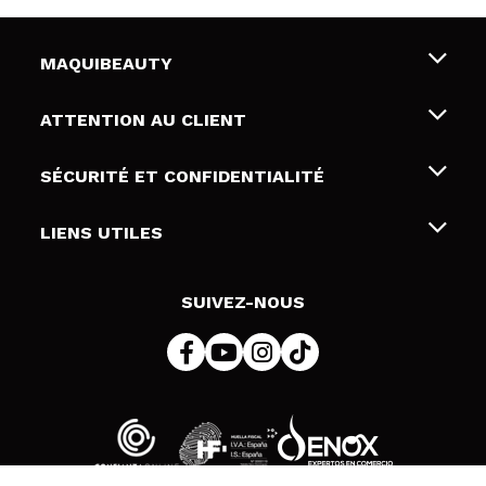
MAQUIBEAUTY
Qui sommes nous
ATTENTION AU CLIENT
Emploi
Livraison & retour
SÉCURITÉ ET CONFIDENTIALITÉ
Cartes-cadeaux
Rétractation / Retours
Conditions et confidentialité
LIENS UTILES
Modes de paiement
Politique de confidentialité
Contact
Politique de cookies
SUIVEZ-NOUS
Résolution de litige en ligne (ODR)