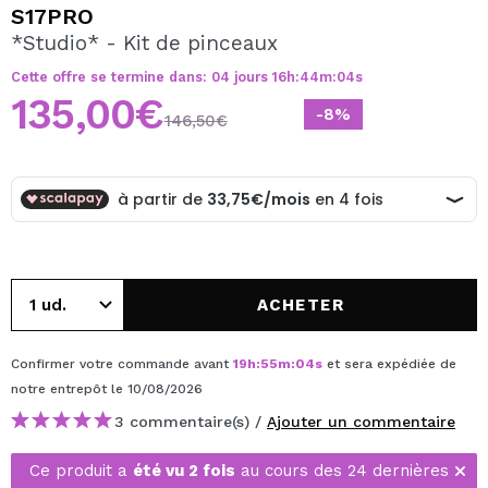
JE VEUX M'INSCRIRE
S17PRO
*Studio* - Kit de pinceaux
En créant un compte sur Maquibeauty.fr vous pourrez
effectuer vos achats rapidement, vérifier l'état de vos
Cette offre se termine dans:
04
jours
16
h
:
44
m
:
04
s
commandes et consulter vos opérations précédentes.
135,00€
-8%
146,50€
CRÉER UN COMPTE
ACHETER
Confirmer votre commande avant
19
h
:
55
m
:
04
s
et sera expédiée de
notre entrepôt
le 10/08/2026
3 commentaire(s) /
Ajouter un commentaire
Ce produit a
été vu 2 fois
au cours des 24 dernières