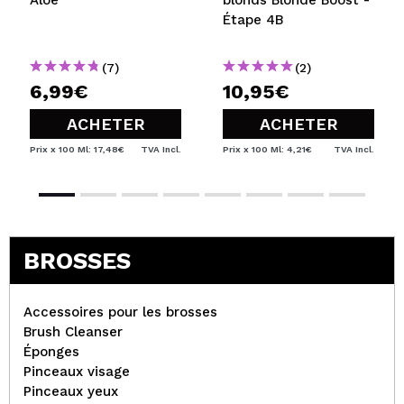
Aloe
blonds Blonde Boost -
Étape 4B
(7)
(2)
6,99€
10,95€
ACHETER
ACHETER
Prix x 100 Ml: 17,48€
TVA Incl.
Prix x 100 Ml: 4,21€
TVA Incl.
BROSSES
Accessoires pour les brosses
Brush Cleanser
Éponges
Pinceaux visage
Pinceaux yeux