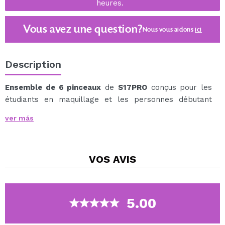
heures.
Vous avez une question?
Nous vous aidons
ici
Description
Ensemble de 6 pinceaux
de
S17PRO
conçus pour les
étudiants en maquillage et les personnes débutant
dans les techniques professionnelles.
ver más
Des outils essentiels, fruits de la pratique pédagogique,
pour appliquer, dessiner et mélanger avec précision.
Idéal pour les étudiants en maquillage et les débutants
VOS
AVIS
exigeants.
Conçues à partir d'une expérience d'entraînement
concrète. Des coupes pensées pour anticiper et offrir
une grande polyvalence.
5.00
Fibres naturelles et synthétiques sélectionnées en
fonction de leur fonction.