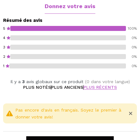
L'ensemble comprend les pinceaux suivants :
Donnez votre avis
S122
S127
Résumé des avis
S130
5
100%
S131
4
0%
S134
3
0%
S136
Il comprend une trousse de toilette.
2
0%
1
0%
Il y a
3
avis globaux sur ce produit
(0 dans votre langue)
PLUS NOTÉS
PLUS ANCIENS
PLUS RÉCENTS
Pas encore d'avis en français. Soyez le premier à
donner votre avis!