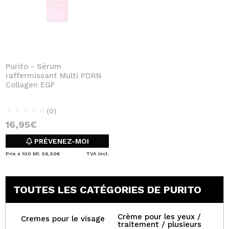
Purito - Sérum
raffermissant Multi PDRN
Collagen EGF
(0)
16,95€
PRÉVENEZ-MOI
Prix x 100 Ml: 56,50€
TVA Incl.
TOUTES LES CATÉGORIES DE PURITO
Crème pour les yeux /
Cremes pour le visage
traitement / plusieurs