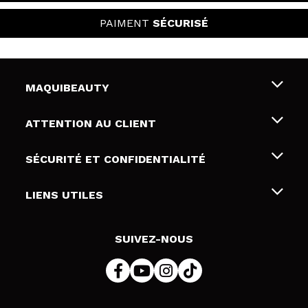
PAIMENT
SÉCURISÉ
MAQUIBEAUTY
Qui sommes nous
ATTENTION AU CLIENT
Emploi
Livraison & retour
SÉCURITÉ ET CONFIDENTIALITÉ
Cartes-cadeaux
Rétractation / Retours
Conditions et confidentialité
LIENS UTILES
Modes de paiement
Politique de confidentialité
Contact
Politique de cookies
SUIVEZ-NOUS
Résolution de litige en ligne (ODR)