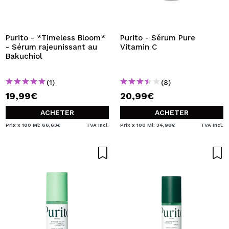
Purito - *Timeless Bloom*
Purito - Sérum Pure
- Sérum rajeunissant au
Vitamin C
Bakuchiol
(1)
(8)
19,99€
20,99€
ACHETER
ACHETER
Prix x 100 Ml: 66,63€
TVA Incl.
Prix x 100 Ml: 34,98€
TVA Incl.