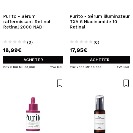
JE VEUX M'INSCRIRE
En créant un compte sur Maquibeauty.fr vous pourrez
Purito - Sérum
Purito - Sérum illuminateur
effectuer vos achats rapidement, vérifier l'état de vos
raffermissant Retinol
TXA 6 Niacinamide 10
commandes et consulter vos opérations précédentes.
Retinal 2000 NAD+
Retinal
(0)
(0)
CRÉER UN COMPTE
18,99€
17,95€
ACHETER
ACHETER
Prix x 100 Ml: 63,30€
TVA Incl.
Prix x 100 Ml: 59,83€
TVA Incl.