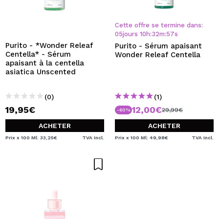
Cette offre se termine dans:
05
jours
10
h
:
32
m
:
56
s
Purito - *Wonder Releaf
Purito - Sérum apaisant
Centella* - Sérum
Wonder Releaf Centella
apaisant à la centella
asiatica Unscented
(0)
(1)
19,95€
12,00€
29,99€
-60%
ACHETER
ACHETER
Prix x 100 Ml: 33,25€
TVA Incl.
Prix x 100 Ml: 49,98€
TVA Incl.