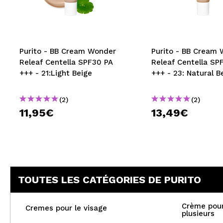
MAQUIFARMA
KOREA ZONE
TRAVEL SIZE
Purito - BB Cream Wonder
Purito - BB Cream
Releaf Centella SPF30 PA
Releaf Centella SP
NATURE
+++ - 21:Light Beige
+++ - 23: Natural B
(2)
(2)
OFFRES
11,95€
13,49€
OUTLET
ILS SONT REVENUS!
BIENTÔT DISPONIBLE
TOUTES LES CATÉGORIES DE PURITO
BLOG
Crème pour
Cremes pour le visage
plusieurs