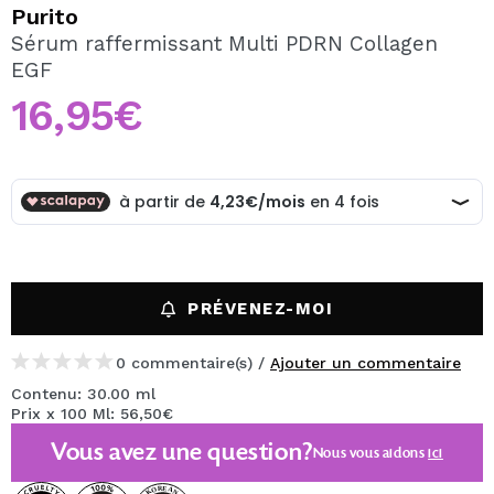
JE VEUX M'INSCRIRE
Purito
Sérum raffermissant Multi PDRN Collagen
En créant un compte sur Maquibeauty.fr vous pourrez
EGF
effectuer vos achats rapidement, vérifier l'état de vos
commandes et consulter vos opérations précédentes.
16,95€
CRÉER UN COMPTE
PRÉVENEZ-MOI
0 commentaire(s) /
Ajouter un commentaire
Contenu: 30.00 ml
Prix x 100 Ml: 56,50€
Vous avez une question?
Nous vous aidons
ici