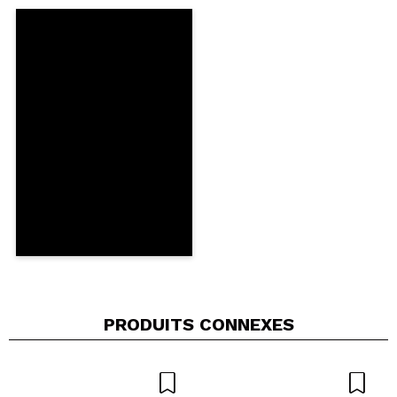
Partager une vidéo ou une photo
Votre vidéo pourrait être la première. Imaginez...
Recommandez-vous cet achat?
Oui
Non
5/5
ENVOYER
PRODUITS CONNEXES