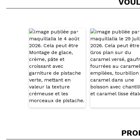
VOUL
Recommandez-vous 
ENV
PRO