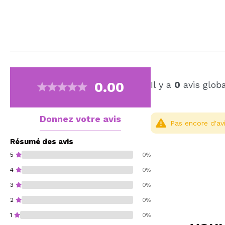
0.00
Il y a
0
avis glob
Donnez votre avis
Pas encore d'avi
Résumé des avis
5
0%
4
0%
3
0%
2
0%
1
0%