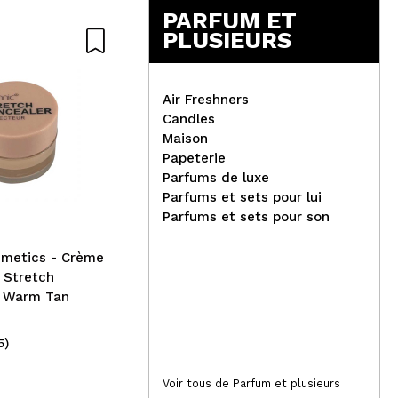
PARFUM ET
PLUSIEURS
Air Freshners
Candles
Maison
Papeterie
Lola Cosmetics - *Ela É
SVR
Parfums de luxe
Carioca* - Masque hydro-
cor
Parfums et sets pour lui
nourrissant - Cheveux secs
imp
Parfums et sets pour son
et abîmés
rid
smetics - Crème
 Stretch
- Warm Tan
5)
(1)
13,95€
23
Voir tous de Parfum et plusieurs