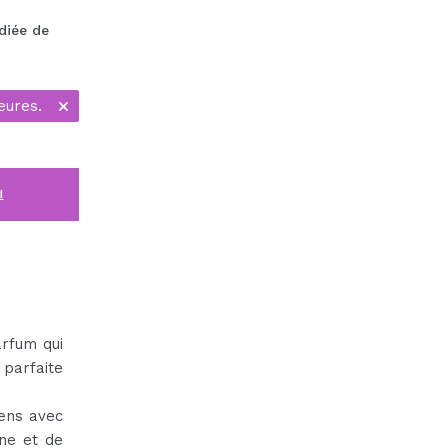
diée de
eures.
i
rfum qui
 parfaite
sens avec
ine et de