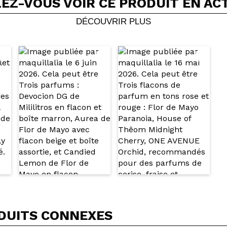
EZ-VOUS VOIR CE PRODUIT EN AC
Partager une vidéo ou une photo
Votre vidéo pourrait être la première. Imaginez...
DÉCOUVRIR PLUS
5/
cet achat?
Oui
Non
OYER
DUITS CONNEXES