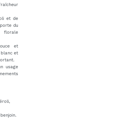
fraîcheur
li et de
pporte du
florale
ouce et
 blanc et
ortant.
un usage
énements
roli,
benjoin.