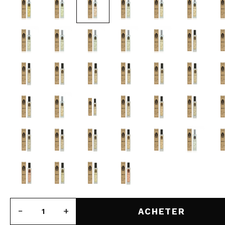
MAQUIFARMA
KOREA ZONE
TRAVEL SIZE
NATURE
OFFRES
OUTLET
ILS SONT REVENUS!
BIENTÔT DISPONIBLE
BLOG
ACHETER