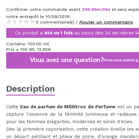
Confirmer votre commande avant
20
h
:
05
m
:
05
s
et sera expé
notre entrepôt
le 10/08/2026
0 commentaire(s) /
Ajouter un commentaire
Ce produit a
été vu 1 fois
au cours des 24 dernières h
Contenu: 100.00 ml
Prix x 100 Ml: 12,95€
Vous avez une question?
Nous vous aidons
ic
Description
Cette
Eau de parfum de Mililitros de Perfume
est un pa
capture l'essence de la féminité lumineuse et radieuse,
pour les femmes élégantes, modernes et sûres d'elles.
Dès la première vaporisation, cette création éveille les 
un départ pétillant et juteux de poire, d'orange mandar