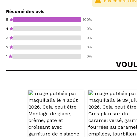
Pas encore d'avi
Résumé des avis
5
100%
4
0%
3
0%
2
0%
1
0%
VOUL
Recommandez-vous 
ENV