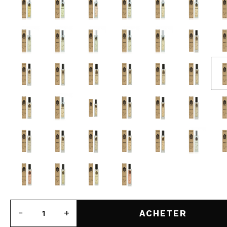
MAQUIFARMA
KOREA ZONE
TRAVEL SIZE
NATURE
OFFRES
OUTLET
ILS SONT REVENUS!
BIENTÔT DISPONIBLE
BLOG
ACHETER