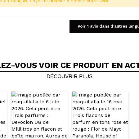
s en français. Soyez le premier à donner votre avis!
Voir 1 avis dans d'autres lang
EZ-VOUS VOIR CE PRODUIT EN AC
Partager une vidéo ou une photo
Votre vidéo pourrait être la première. Imaginez...
DÉCOUVRIR PLUS
5/
cet achat?
Oui
Non
OYER