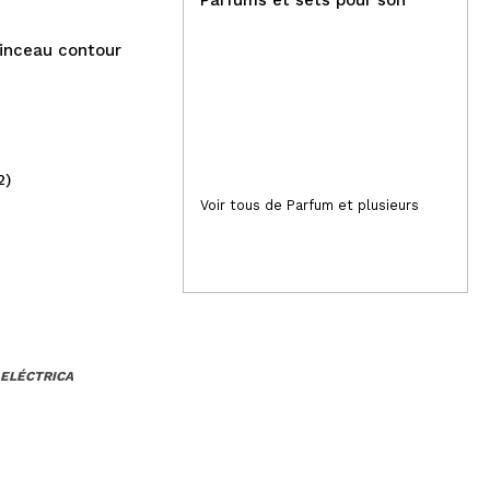
inceau contour
2)
(5)
3,99€
10
Voir tous de Parfum et plusieurs
 ELÉCTRICA