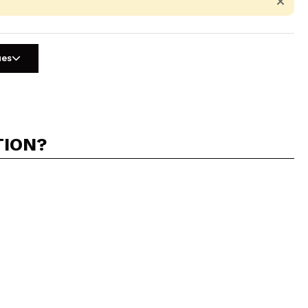
ues
TION?
5