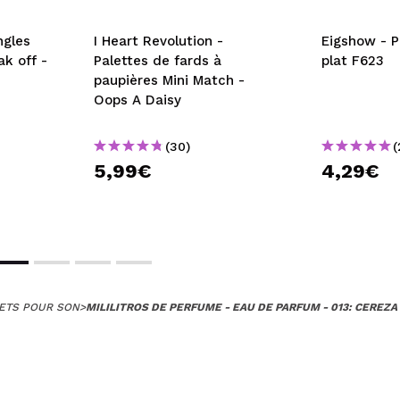
ngles
I Heart Revolution -
Eigshow - P
k off -
Palettes de fards à
plat F623
paupières Mini Match -
Oops A Daisy
(30)
(
5,99€
4,29€
ETS POUR SON
>
MILILITROS DE PERFUME - EAU DE PARFUM - 013: CEREZA