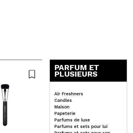
PARFUM ET
PLUSIEURS
Air Freshners
Candles
Hean - Mascara Top - Pinky
Maison
hot
CR
Papeterie
Sha
Parfums de luxe
Ant
Parfums et sets pour lui
Parfums et sets pour son