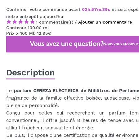
Confirmer votre commande avant
02
h
:
57
m
:
39
s
et sera expé
notre entrepôt
aujourd'hui
1 commentaire(s) /
Ajouter un commentaire
Contenu: 100.00 ml
Prix x 100 Ml: 12,95€
Vous avez une question?
Nous vous aidons
ic
Description
Le
parfum
CEREZA ELÉCTRICA de Mililitros de Perfum
fragrance de la famille olfactive boisée, audacieuse, vi
pleine de personnalité.
Conçu pour celles qui recherchent un parfum fém
conventionnel, il offre jusqu'à 8 heures de tenue avec u
alliant fraîcheur, sensualité et énergie.
De plus, il dispose d'une certification de qualité environn