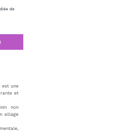
diée de
i
e
est une
brante et
inin non
n sillage
ementale,