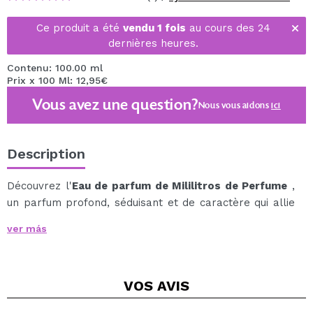
Ce produit a été
vendu 1 fois
au cours des 24
dernières heures.
Contenu: 100.00 ml
Prix x 100 Ml: 12,95€
Vous avez une question?
Nous vous aidons
ici
Description
Découvrez l'
Eau de parfum de Mililitros de Perfume
,
un parfum profond, séduisant et de caractère qui allie
le classique et le moderne dans une composition riche
ver más
et sophistiquée.
L'ouverture est dominée par les feuilles de tabac et un
accord épicé qui enveloppe les sens dès le premier
VOS
AVIS
instant, marquant un départ chaleureux, terreux et
provocateur.