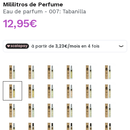
JE VEUX M'INSCRIRE
Mililitros de Perfume
Eau de parfum - 007: Tabanilla
En créant un compte sur Maquibeauty.fr vous pourrez
effectuer vos achats rapidement, vérifier l'état de vos
12,95€
commandes et consulter vos opérations précédentes.
CRÉER UN COMPTE