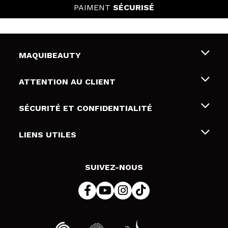
PAIMENT
SÉCURISÉ
MAQUIBEAUTY
Qui sommes nous
ATTENTION AU CLIENT
Emploi
Livraison & retour
SÉCURITÉ ET CONFIDENTIALITÉ
Cartes-cadeaux
Rétractation / Retours
Conditions et confidentialité
LIENS UTILES
Modes de paiement
Politique de confidentialité
Contact
Politique de cookies
SUIVEZ-NOUS
Résolution de litige en ligne (ODR)