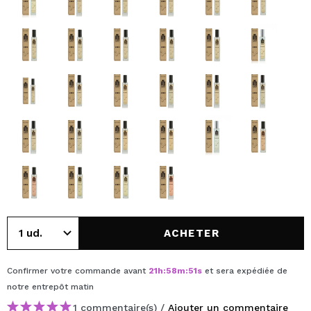
ACHETER
Confirmer votre commande avant
21
h
:
58
m
:
51
s
et sera expédiée de
notre entrepôt
matin
1 commentaire(s) /
Ajouter un commentaire