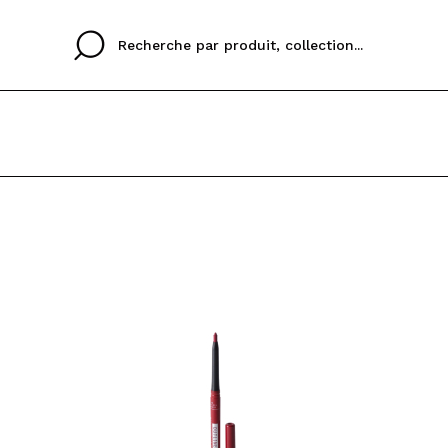
Cristina
Antonia
Ines
je n'ai pas de compte
ez que
Buena experiencia
Muy bien
Spedizi
RE
JE VEU
eriencia
imballa
ajería.
elegan
FRANCES
ESP
colori sc
En créant un compte s
rapidement, vérifier l
précédentes.