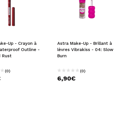
ake-Up - Crayon à
Astra Make-Up - Brillant à
aterproof Outline -
lèvres Vibrakiss - 04: Slow
d Rust
Burn
(0)
(0)
€
6,90€