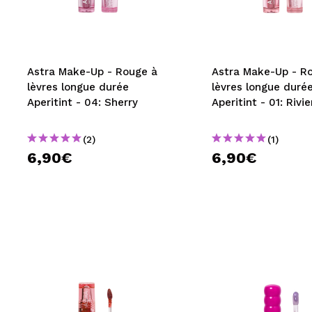
MAQUIFARMA
KOREA ZONE
TRAVEL SIZE
Astra Make-Up - Rouge à
Astra Make-Up - R
lèvres longue durée
lèvres longue duré
NATURE
Aperitint - 04: Sherry
Aperitint - 01: Rivie
(2)
(1)
OFFRES
6,90€
6,90€
OUTLET
ILS SONT REVENUS!
BIENTÔT DISPONIBLE
BLOG