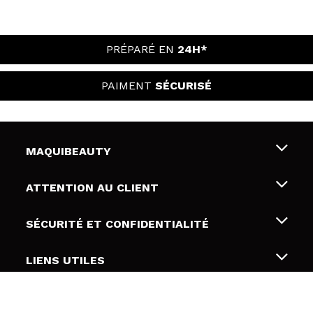
PRÉPARÉ EN
24H*
PAIMENT
SÉCURISÉ
MAQUIBEAUTY
Qui sommes nous
ATTENTION AU CLIENT
Emploi
Livraison & retour
SÉCURITÉ ET CONFIDENTIALITÉ
Cartes-cadeaux
Rétractation / Retours
Conditions et confidentialité
LIENS UTILES
Modes de paiement
Politique de confidentialité
Contact
Politique de cookies
SUIVEZ-NOUS