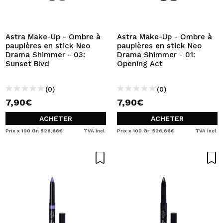
JE VEUX M'INSCRIRE
En créant un compte sur Maquibeauty.fr vous pourrez
effectuer vos achats rapidement, vérifier l'état de vos
Astra Make-Up - Ombre à
Astra Make-Up - Ombre à
commandes et consulter vos opérations précédentes.
paupières en stick Neo
paupières en stick Neo
Drama Shimmer - 03:
Drama Shimmer - 01:
Sunset Blvd
Opening Act
CRÉER UN COMPTE
(0)
(0)
7,90€
7,90€
ACHETER
ACHETER
Prix x 100 Gr: 526,66€
TVA Incl.
Prix x 100 Gr: 526,66€
TVA Incl.