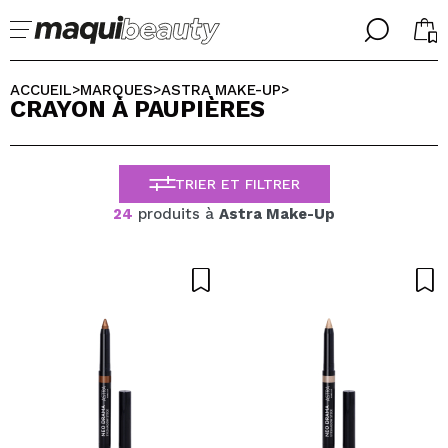
╳
╳
CHOISISSEZ VOTRE LANGUE
ACCUEIL
MARQUES
ASTRA MAKE-UP
>
>
>
CRAYON À PAUPIÈRES
J'suis déjà #maquilover, j'ai un compte
ACCUEILLIR!
FRANCES
ESPAÑOL
TRIER ET FILTRER
ENGLISH
ALEMAN
24
produits à
Astra Make-Up
ITALIANO
PORTUGUESE
Mot de passe oublié?
je n'ai pas de compte ici