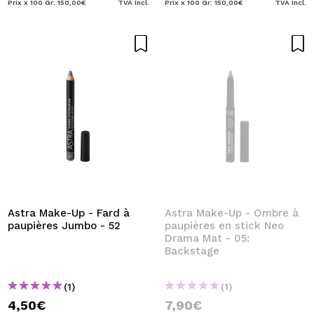
Prix x 100 Gr: 150,00€
TVA Incl.
Prix x 100 Gr: 150,00€
TVA Incl.
Astra Make-Up - Fard à
Astra Make-Up - Ombre à
paupières Jumbo - 52
paupières en stick Neo
Drama Mat - 05:
Backstage
(1)
(1)
4,50€
7,90€