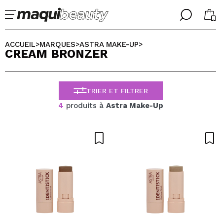
╳
╳
CHOISISSEZ VOTRE LANGUE
ACCUEIL
MARQUES
ASTRA MAKE-UP
>
>
>
CREAM BRONZER
J'suis déjà #maquilover, j'ai un compte
ACCUEILLIR!
FRANCES
ESPAÑOL
TRIER ET FILTRER
ENGLISH
ALEMAN
4
produits à
Astra Make-Up
ITALIANO
PORTUGUESE
Mot de passe oublié?
je n'ai pas de compte ici