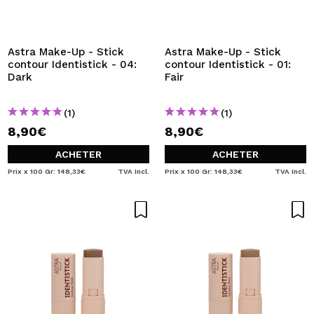
JE VEUX M'INSCRIRE
En créant un compte sur Maquibeauty.fr vous pourrez
effectuer vos achats rapidement, vérifier l'état de vos
Astra Make-Up - Stick
Astra Make-Up - Stick
commandes et consulter vos opérations précédentes.
contour Identistick - 04:
contour Identistick - 01:
Dark
Fair
CRÉER UN COMPTE
(1)
(1)
8,90€
8,90€
ACHETER
ACHETER
Prix x 100 Gr: 148,33€
TVA Incl.
Prix x 100 Gr: 148,33€
TVA Incl.