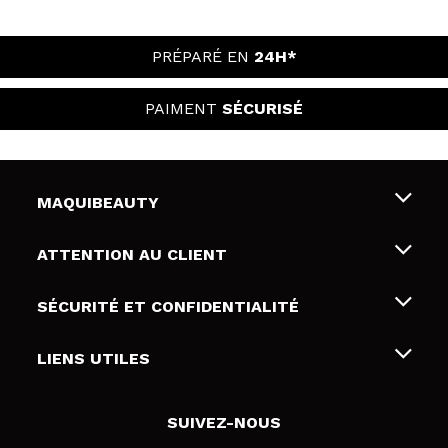
PRÉPARÉ EN
24H*
PAIMENT
SÉCURISÉ
MAQUIBEAUTY
Qui sommes nous
ATTENTION AU CLIENT
Emploi
Livraison & retour
SÉCURITÉ ET CONFIDENTIALITÉ
Cartes-cadeaux
Rétractation / Retours
Conditions et confidentialité
LIENS UTILES
Modes de paiement
Politique de confidentialité
Contact
Politique de cookies
SUIVEZ-NOUS
Résolution de litige en ligne (ODR)