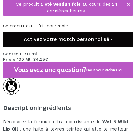
Ce produit a été
vendu 1 fois
au cours des 24
dernières heures.
Ce produit est-il fait pour moi?
Activez votre match personnalisé ›
Contenu: 7.11 ml
Prix x 100 Ml: 84,25€
Vous avez une question?
Nous vous aidons
ici
Description
Ingrédients
Découvrez la formule ultra-nourrissante de
Wet N Wild
Lip Oil
, une huile à lèvres teintée qui allie le meilleur