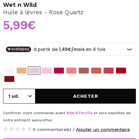
JE VEUX M'INSCRIRE
Wet n Wild
Huile à lèvres - Rose Quartz
En créant un compte sur Maquibeauty.fr vous pourrez
effectuer vos achats rapidement, vérifier l'état de vos
5,99€
commandes et consulter vos opérations précédentes.
CRÉER UN COMPTE
ACHETER
Confirmer votre commande avant
02
h
:
07
m
:
17
s
et sera expédiée de
notre entrepôt
aujourd'hui
0 commentaire(s) /
Ajouter un commentaire