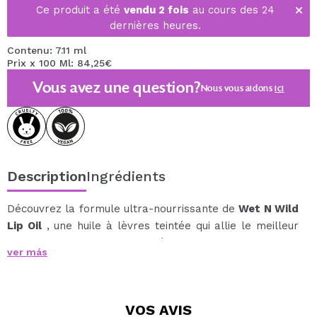
Ce produit a été
vendu 2 fois
au cours des 24
dernières heures.
Contenu: 7.11 ml
Prix x 100 Ml: 84,25€
Vous avez une question?
Nous vous aidons
ici
Description
Ingrédients
Découvrez la formule ultra-nourrissante de
Wet N Wild
Lip Oil
, une huile à lèvres teintée qui allie le meilleur
du soin et de l'hydratation à une brillance miroir de
ver más
rêve.
Enrichi de 7 huiles naturelles, il procure une sensation
légère et non collante, laissant les lèvres douces,
VOS
AVIS
souples et avec une couleur modulable d'une