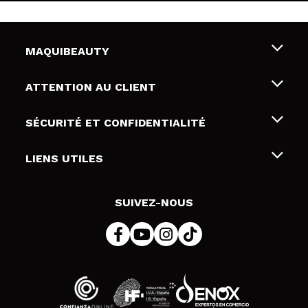
MAQUIBEAUTY
Qui sommes nous
ATTENTION AU CLIENT
Emploi
Livraison & retour
SÉCURITÉ ET CONFIDENTIALITÉ
Cartes-cadeaux
Rétractation / Retours
Conditions et confidentialité
LIENS UTILES
Modes de paiement
Politique de confidentialité
Contact
Politique de cookies
SUIVEZ-NOUS
Résolution de litige en ligne (ODR)