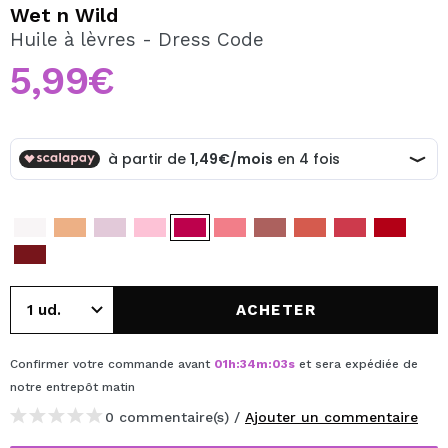
JE VEUX M'INSCRIRE
Wet n Wild
Huile à lèvres - Dress Code
En créant un compte sur Maquibeauty.fr vous pourrez
effectuer vos achats rapidement, vérifier l'état de vos
5,99€
commandes et consulter vos opérations précédentes.
CRÉER UN COMPTE
ACHETER
Confirmer votre commande avant
01
h
:
34
m
:
03
s
et sera expédiée de
notre entrepôt
matin
0 commentaire(s) /
Ajouter un commentaire