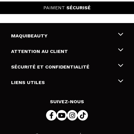
PAIMENT
SÉCURISÉ
MAQUIBEAUTY
Qui sommes nous
ATTENTION AU CLIENT
Emploi
Livraison & retour
SÉCURITÉ ET CONFIDENTIALITÉ
Cartes-cadeaux
Rétractation / Retours
Conditions et confidentialité
LIENS UTILES
Modes de paiement
Politique de confidentialité
Contact
Politique de cookies
SUIVEZ-NOUS
Résolution de litige en ligne (ODR)