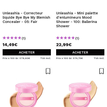
JE VEUX M'INSCRIRE
En créant un compte sur Maquibeauty.fr vous pourrez
Unleashia - Correcteur
Unleashia - Mini palette
effectuer vos achats rapidement, vérifier l'état de vos
liquide Bye Bye My Blemish
d'enlumineurs Mood
commandes et consulter vos opérations précédentes.
Concealer - 05: Fair
Shower - 100: Ballerina
Shower
CRÉER UN COMPTE
(1)
(1)
14,49€
22,99€
ACHETER
ACHETER
Prix x 100 Gr: 579,60€
TVA Incl.
Prix x 100 Gr: 574,75€
TVA Incl.