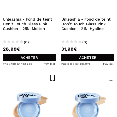
JE VEUX M'INSCRIRE
En créant un compte sur Maquibeauty.fr vous pourrez
effectuer vos achats rapidement, vérifier l'état de vos
Unleashia - Fond de teint
Unleashia - Fond de teint
commandes et consulter vos opérations précédentes.
Don't Touch Glass Pink
Don't Touch Glass Pink
Cushion - 25N: Molten
Cushion - 21N: Hyaline
CRÉER UN COMPTE
(0)
(0)
28,99€
31,99€
ACHETER
ACHETER
Prix x 100 Gr: 193,27€
TVA Incl.
Prix x 100 Gr: 213,27€
TVA Incl.