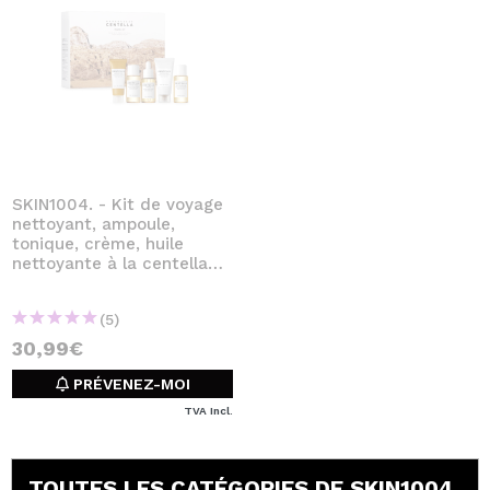
SKIN1004. - Kit de voyage
nettoyant, ampoule,
tonique, crème, huile
nettoyante à la centella
de Madagascar
(5)
30,99€
PRÉVENEZ-MOI
TVA Incl.
TOUTES LES CATÉGORIES DE SKIN1004