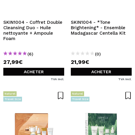
JE VEUX M'INSCRIRE
En créant un compte sur Maquibeauty.fr vous pourrez
effectuer vos achats rapidement, vérifier l'état de vos
SKIN1004 - Coffret Double
SKIN1004 - *Tone
commandes et consulter vos opérations précédentes.
Cleansing Duo - Huile
Brightening* - Ensemble
nettoyante + Ampoule
Madagascar Centella Kit
Foam
CRÉER UN COMPTE
(6)
(0)
27,99€
21,99€
ACHETER
ACHETER
TVA Incl.
TVA Incl.
Naturel
Naturel
Travel Size
Travel Size