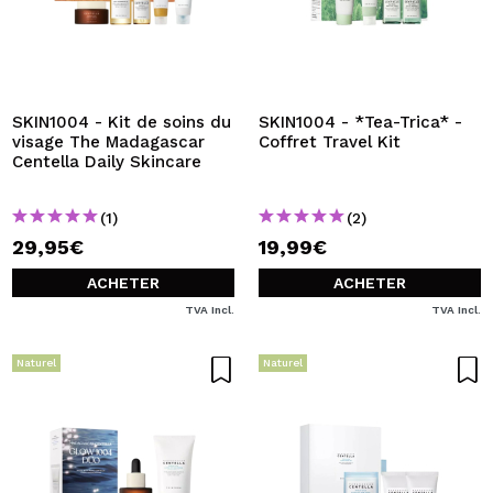
SKIN1004 - Kit de soins du
SKIN1004 - *Tea-Trica* -
visage The Madagascar
Coffret Travel Kit
Centella Daily Skincare
(1)
(2)
29,95€
19,99€
ACHETER
ACHETER
TVA Incl.
TVA Incl.
Naturel
Naturel