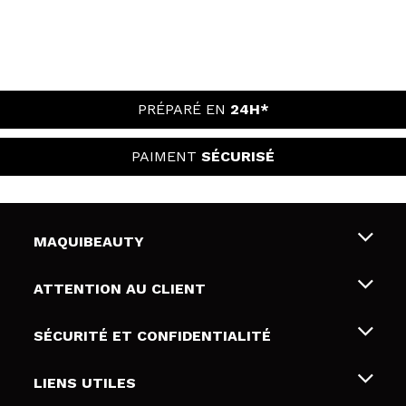
PRÉPARÉ EN
24H*
PAIMENT
SÉCURISÉ
MAQUIBEAUTY
Qui sommes nous
ATTENTION AU CLIENT
Emploi
Livraison & retour
SÉCURITÉ ET CONFIDENTIALITÉ
Cartes-cadeaux
Rétractation / Retours
Conditions et confidentialité
LIENS UTILES
Modes de paiement
Politique de confidentialité