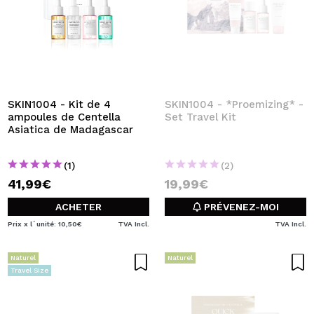
SKIN1004 - Kit de 4
SKIN1004 - *Proemizing* -
ampoules de Centella
Set Travel Kit
Asiatica de Madagascar
(1)
(2)
41,99€
19,99€
ACHETER
PRÉVENEZ-MOI
Prix x l´unité: 10,50€
TVA Incl.
TVA Incl.
Naturel
Naturel
Travel Size