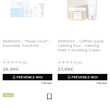
SKIN1004 - *Hyalu-Cica* -
SKIN1004 - Coffret Quick
Ensemble Travel Kit
Calming Duo - Calming
Pads + Soothing Cream
(3)
(3)
29,99€
27,99€
PRÉVENEZ-MOI
PRÉVENEZ-MOI
TVA Incl.
TVA Incl.
Naturel