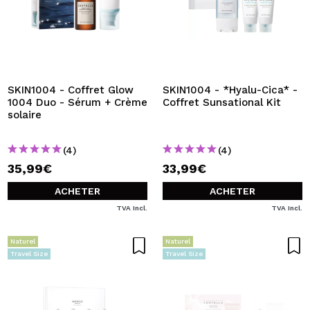
SKIN1004 - Coffret Glow
SKIN1004 - *Hyalu-Cica* -
1004 Duo - Sérum + Crème
Coffret Sunsational Kit
solaire
(4)
(4)
35,99€
33,99€
ACHETER
ACHETER
TVA Incl.
TVA Incl.
Naturel
Naturel
Travel Size
Travel Size