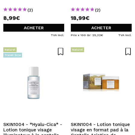
(2)
(2)
8,99€
18,99€
ACHETER
ACHETER
TVA Incl.
Prix x 100 Gr: 25,32€
TVA Incl.
Naturel
Naturel
Travel Size
SKIN1004 - *Hyalu-Cica* -
SKIN1004 - Lotion tonique
Lotion tonique visage
visage en format pad à la