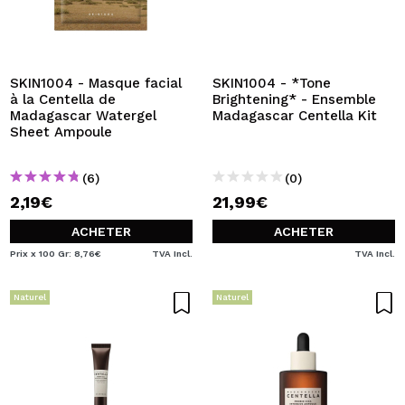
SKIN1004 - Masque facial
SKIN1004 - *Tone
à la Centella de
Brightening* - Ensemble
Madagascar Watergel
Madagascar Centella Kit
Sheet Ampoule
(6)
(0)
2,19€
21,99€
ACHETER
ACHETER
Prix x 100 Gr: 8,76€
TVA Incl.
TVA Incl.
Naturel
Naturel