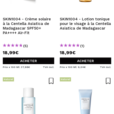
SKIN1004 - Crème solaire
SKIN1004 - Lotion tonique
à la Centella Asiatica de
pour le visage à la Centella
Madagascar SPF50+
Asiatica de Madagascar
PA++++ Air-Fit
(5)
(1)
18,99€
18,99€
ACHETER
ACHETER
Prix x 100 Ml: 37,98€
TVA Incl.
Prix x 100 Ml: 9,04€
TVA Incl.
Naturel
Naturel