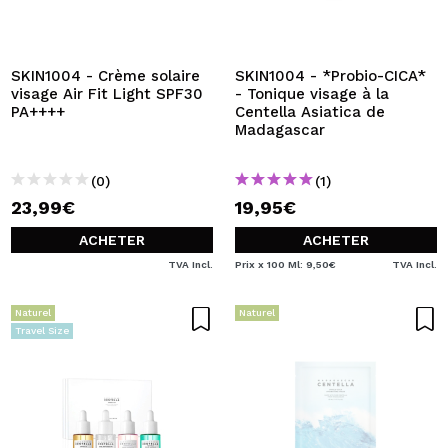
SKIN1004 - Crème solaire
SKIN1004 - *Probio-CICA*
visage Air Fit Light SPF30
- Tonique visage à la
PA++++
Centella Asiatica de
Madagascar
(0)
(1)
23,99€
19,95€
ACHETER
ACHETER
TVA Incl.
Prix x 100 Ml: 9,50€
TVA Incl.
Naturel
Naturel
Travel Size