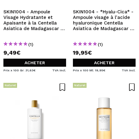
SKIN1004 - Ampoule
SKIN1004 - *Hyalu-Cica* -
Visage Hydratante et
Ampoule visage à l'acide
Apaisante à la Centella
hyaluronique Centella
Asiatica de Madagascar -
Asiatica de Madagascar -
Format Voyage
Peaux sensibles et sèches
(1)
(1)
9,49€
19,95€
ACHETER
ACHETER
Prix x 100 Gr: 31,63€
TVA Incl.
Prix x 100 Ml: 19,95€
TVA Incl.
Naturel
Naturel