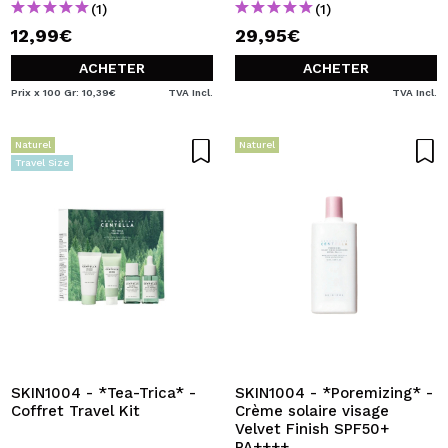
(1)
(1)
12,99€
29,95€
ACHETER
ACHETER
Prix x 100 Gr: 10,39€
TVA Incl.
TVA Incl.
Naturel
Naturel
Travel Size
SKIN1004 - *Tea-Trica* -
SKIN1004 - *Poremizing* -
Coffret Travel Kit
Crème solaire visage
Velvet Finish SPF50+
PA++++