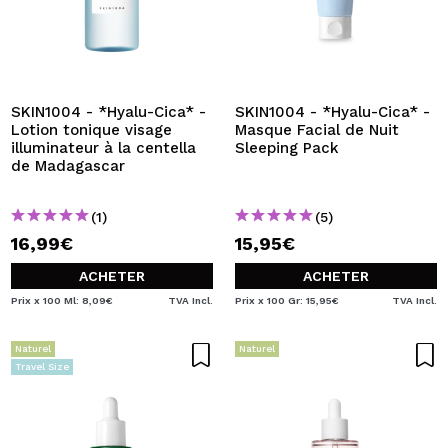
SKIN1004 - *Hyalu-Cica* -
SKIN1004 - *Hyalu-Cica* -
Lotion tonique visage
Masque Facial de Nuit
illuminateur à la centella
Sleeping Pack
de Madagascar
(1)
(5)
16,99€
15,95€
ACHETER
ACHETER
Prix x 100 Ml: 8,09€
TVA Incl.
Prix x 100 Gr: 15,95€
TVA Incl.
Naturel
Naturel
Travel Size