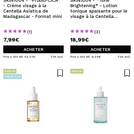
SKIN1004 - *Probio-CICA*
SKIN1004 - *Tone
- Crème visage à la
Brightening* - Lotion
Centella Asiatica de
tonique apaisante pour le
Madagascar - Format mini
visage à la Centella
Asiatica de Madagascar
(1)
(3)
7,99€
18,99€
ACHETER
ACHETER
Prix x 100 Ml: 53,27€
TVA Incl.
Prix x 100 Ml: 9,04€
TVA Incl.
Naturel
Naturel
Travel Size