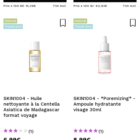
Prix x 100 Ml: 15,39€
TVA Incl.
Prix x 100 Gr: 62,93€
TVA Incl.
Naturel
Naturel
Travel Size
Travel Size
SKIN1004 - Huile
SKIN1004 - *Poremizing* -
nettoyante à la Centella
Ampoule hydratante
Asiatica de Madagascar
visage 30ml
format voyage
(1)
(1)
6,99€
8,99€