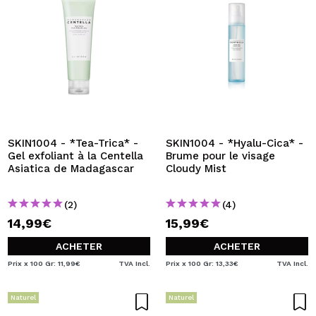
SKIN1004 - *Tea-Trica* -
SKIN1004 - *Hyalu-Cica* -
Gel exfoliant à la Centella
Brume pour le visage
Asiatica de Madagascar
Cloudy Mist
(2)
(4)
14,99€
15,99€
ACHETER
ACHETER
Prix x 100 Gr: 11,99€
TVA Incl.
Prix x 100 Gr: 13,33€
TVA Incl.
Naturel
Naturel