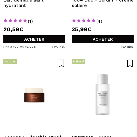
Lait démaquillant
1004 Duo - Sérum + Crème
hydratant
solaire
(1)
(4)
20,59€
35,99€
ACHETER
ACHETER
Prix x 100 Ml: 10,29€
TVA Incl.
TVA Incl.
Naturel
Naturel