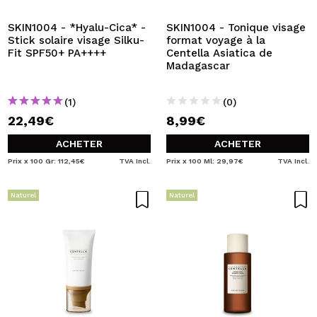
SKIN1004 - *Hyalu-Cica* -
SKIN1004 - Tonique visage
Stick solaire visage Silku-
format voyage à la
Fit SPF50+ PA++++
Centella Asiatica de
Madagascar
(1)
(0)
22,49€
8,99€
ACHETER
ACHETER
Prix x 100 Gr: 112,45€
TVA Incl.
Prix x 100 Ml: 29,97€
TVA Incl.
Naturel
Naturel