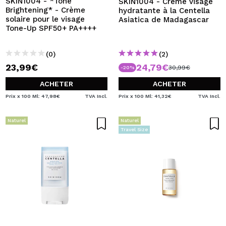
SKIN1004 - *Tone
SKIN1004 - Crème visage
Brightening* - Crème
hydratante à la Centella
solaire pour le visage
Asiatica de Madagascar
Tone-Up SPF50+ PA++++
(0)
(2)
23,99€
24,79€
30,99€
-20%
ACHETER
ACHETER
Prix x 100 Ml: 47,98€
TVA Incl.
Prix x 100 Ml: 41,32€
TVA Incl.
Naturel
Naturel
Travel Size