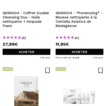
JE VEUX M'INSCRIRE
En créant un compte sur Maquibeauty.fr vous pourrez
SKIN1004 - Coffret Double
SKIN1004 - *Poremizing* -
effectuer vos achats rapidement, vérifier l'état de vos
Cleansing Duo - Huile
Mousse nettoyante à la
commandes et consulter vos opérations précédentes.
nettoyante + Ampoule
Centella Asiatica de
Foam
Madagascar
CRÉER UN COMPTE
(6)
(4)
27,99€
11,95€
ACHETER
ACHETER
TVA Incl.
Prix x 100 Gr: 9,56€
TVA Incl.
Naturel
Naturel