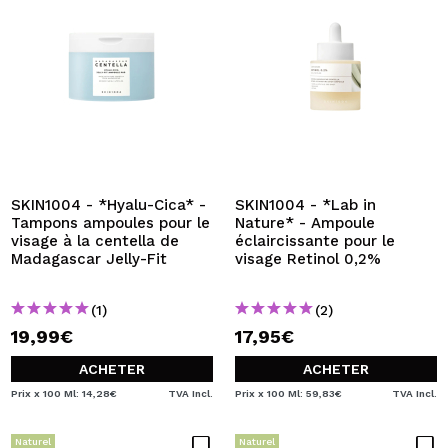
SKIN1004 - *Hyalu-Cica* -
SKIN1004 - *Lab in
Tampons ampoules pour le
Nature* - Ampoule
visage à la centella de
éclaircissante pour le
Madagascar Jelly-Fit
visage Retinol 0,2%
(1)
(2)
19,99€
17,95€
ACHETER
ACHETER
Prix x 100 Ml: 14,28€
TVA Incl.
Prix x 100 Ml: 59,83€
TVA Incl.
Naturel
Naturel