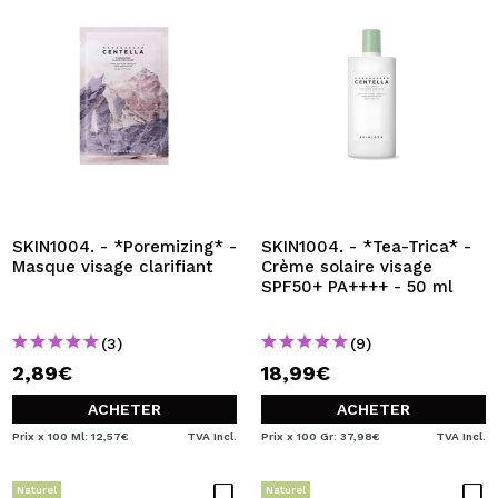
SKIN1004. - *Poremizing* -
SKIN1004. - *Tea-Trica* -
Masque visage clarifiant
Crème solaire visage
SPF50+ PA++++ - 50 ml
(3)
(9)
2,89€
18,99€
ACHETER
ACHETER
Prix x 100 Ml: 12,57€
TVA Incl.
Prix x 100 Gr: 37,98€
TVA Incl.
Naturel
Naturel