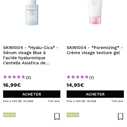
SKIN1004 - *Hyalu-Cica* -
SKIN1004 - *Poremizing* -
Sérum visage Blue à
Crème visage texture gel
l'acide hyaluronique
Centella Asiatica de
Madagascar - Peaux
sensibles
(2)
(1)
16,99€
14,95€
ACHETER
ACHETER
Prix x 100 Ml: 33,98€
TVA Incl.
Prix x 100 Ml: 19,93€
TVA Incl.
Naturel
Naturel