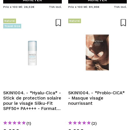
Prix x 100 Ml: 26,52€
TVA Incl.
Prix x 100 Ml: 84,95€
TVA Incl.
Naturel
Naturel
Travel Size
SKIN1004. - *Hyalu-Cica* -
SKIN1004. - *Probio-CICA*
Stick de protection solaire
- Masque visage
pour le visage Silku-Fit
nourrissant
SPF50+ PA++++ - Format
voyage
(1)
(2)