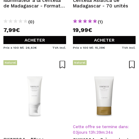
illuminateur à la centella
Centella Asiatica de
de Madagascar - Format
Madagascar - 70 unités
voyage
(0)
(1)
7,99€
19,99€
ACHETER
ACHETER
Prix x 100 Ml: 26,63€
TVA Incl.
Prix x 100 Ml: 15,38€
TVA Incl.
Naturel
Naturel
Cette offre se termine dans:
03
jours
13
h
:
39
m
:
34
s