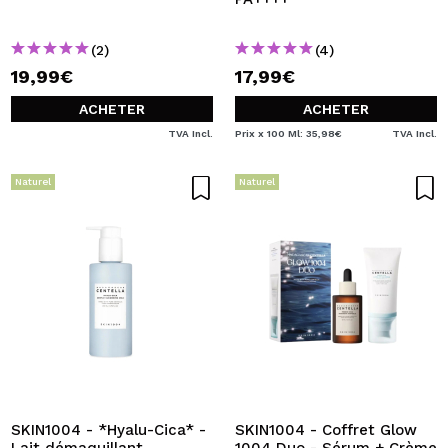
(2)
(4)
19,99€
17,99€
ACHETER
ACHETER
TVA Incl.
Prix x 100 Ml: 35,98€
TVA Incl.
Naturel
Naturel
SKIN1004 - *Hyalu-Cica* -
SKIN1004 - Coffret Glow