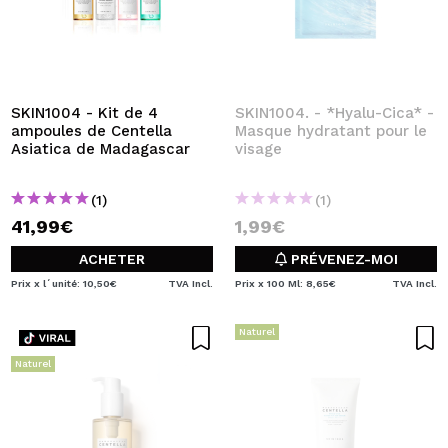
SKIN1004 - Kit de 4
SKIN1004. - *Hyalu-Cica* -
ampoules de Centella
Masque hydratant pour le
Asiatica de Madagascar
visage
(1)
(1)
41,99€
1,99€
ACHETER
PRÉVENEZ-MOI
Prix x l´unité: 10,50€
TVA Incl.
Prix x 100 Ml: 8,65€
TVA Incl.
Naturel
Naturel