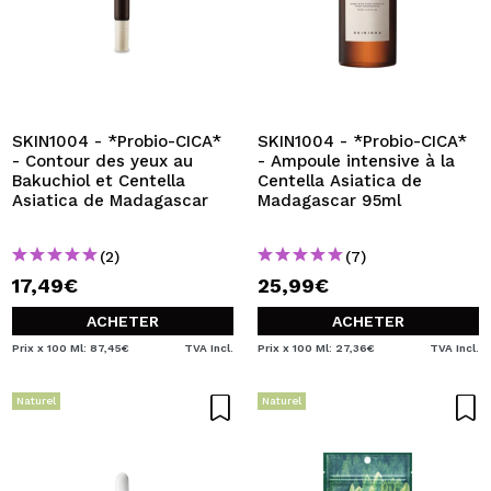
SKIN1004 - *Probio-CICA*
SKIN1004 - *Probio-CICA*
- Contour des yeux au
- Ampoule intensive à la
Bakuchiol et Centella
Centella Asiatica de
Asiatica de Madagascar
Madagascar 95ml
(2)
(7)
17,49€
25,99€
ACHETER
ACHETER
Prix x 100 Ml: 87,45€
TVA Incl.
Prix x 100 Ml: 27,36€
TVA Incl.
Naturel
Naturel