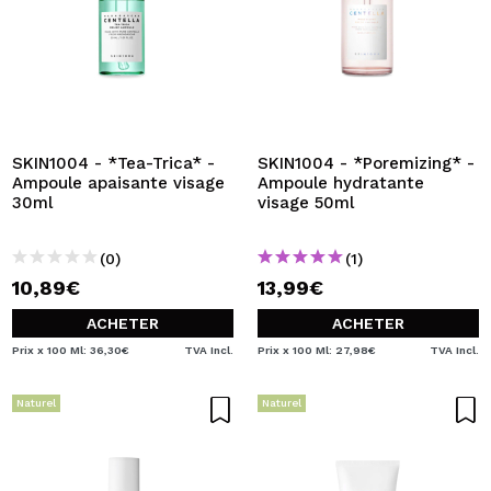
SKIN1004 - *Tea-Trica* -
SKIN1004 - *Poremizing* -
Ampoule apaisante visage
Ampoule hydratante
30ml
visage 50ml
(0)
(1)
10,89€
13,99€
ACHETER
ACHETER
Prix x 100 Ml: 36,30€
TVA Incl.
Prix x 100 Ml: 27,98€
TVA Incl.
Naturel
Naturel