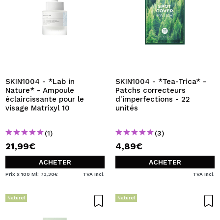
SKIN1004 - *Lab in
SKIN1004 - *Tea-Trica* -
Nature* - Ampoule
Patchs correcteurs
éclaircissante pour le
d'imperfections - 22
visage Matrixyl 10
unités
(1)
(3)
21,99€
4,89€
ACHETER
ACHETER
Prix x 100 Ml: 73,30€
TVA Incl.
TVA Incl.
Naturel
Naturel