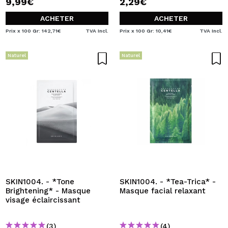
9,99€
2,29€
ACHETER
ACHETER
Prix x 100 Gr: 142,71€
TVA Incl.
Prix x 100 Gr: 10,41€
TVA Incl.
Naturel
Naturel
SKIN1004. - *Tone
SKIN1004. - *Tea-Trica* -
Brightening* - Masque
Masque facial relaxant
visage éclaircissant
(3)
(4)