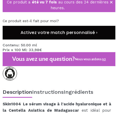
Ce produit a
été vu 7 fois
au cours des 24 dernières
heures.
Ce produit est-il fait pour moi?
Activez votre match personnalisé ›
Contenu: 50.00 ml
Prix x 100 Ml: 33,98€
Vous avez une question?
Nous vous aidons
ici
Description
Instructions
Ingrédients
Skin1004
Le sérum visage à l'acide hyaluronique et à
la Centella Asiatica de Madagascar
est idéal pour
hydrater et apaiser les peaux sensibles.