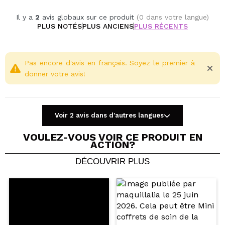
Il y a
2
avis globaux sur ce produit
(0 dans votre langue)
PLUS NOTÉS
PLUS ANCIENS
PLUS RÉCENTS
Pas encore d'avis en français. Soyez le premier à
donner votre avis!
Voir 2 avis dans d'autres langues
VOULEZ-VOUS VOIR CE PRODUIT EN
ACTION?
DÉCOUVRIR PLUS
Partager une vidéo ou une photo
Votre vidéo pourrait être la première. Imaginez...
Recommandez-vous cet achat?
Oui
Non
5/5