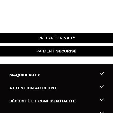
PRÉPARÉ EN
24H*
PAIMENT
SÉCURISÉ
MAQUIBEAUTY
Qui sommes nous
ATTENTION AU CLIENT
Emploi
Livraison & retour
SÉCURITÉ ET CONFIDENTIALITÉ
Cartes-cadeaux
Rétractation / Retours
Conditions et confidentialité