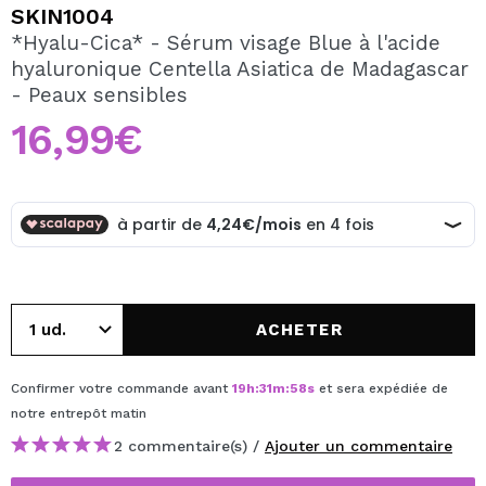
JE VEUX M'INSCRIRE
SKIN1004
*Hyalu-Cica* - Sérum visage Blue à l'acide
En créant un compte sur Maquibeauty.fr vous pourrez
hyaluronique Centella Asiatica de Madagascar
effectuer vos achats rapidement, vérifier l'état de vos
commandes et consulter vos opérations précédentes.
- Peaux sensibles
16,99€
CRÉER UN COMPTE
ACHETER
Confirmer votre commande avant
19
h
:
31
m
:
58
s
et sera expédiée de
notre entrepôt
matin
2 commentaire(s) /
Ajouter un commentaire