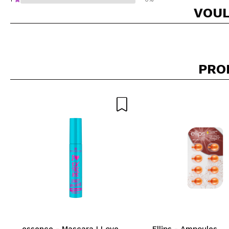
VOUL
Recommandez-vous 
PRO
ENV