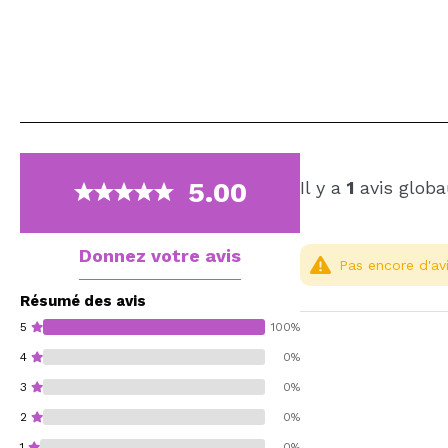
5.00
Il y a
1
avis globa
Donnez votre avis
Pas encore d'avi
Résumé des avis
5
100%
4
0%
3
0%
2
0%
1
0%