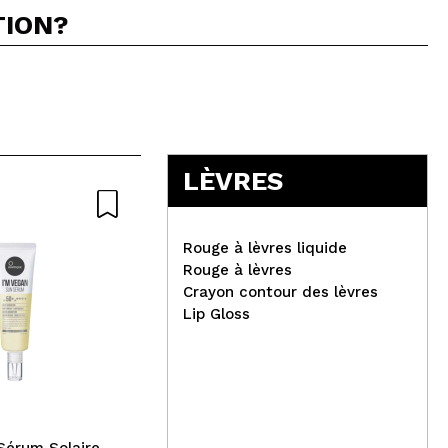
TION?
5
LÈVRES
Rouge à lèvres liquide
Rouge à lèvres
Crayon contour des lèvres
Lip Gloss
Constance Carroll - Fard à
Hea
paupières Turbo Magic - 50
Mon
Lat