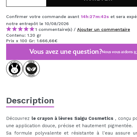
MAQUIFARMA
Confirmer votre commande avant
14
h
:
27
m
:
41
s
et sera expé
KOREA ZONE
notre entrepôt
le 10/08/2026
TRAVEL SIZE
1 commentaire(s) /
Ajouter un commentaire
Contenu: 1.20 gr
Prix x 100 Gr: 1.666,66€
NATURE
Vous avez une question?
Nous vous aidons
ic
OFFRES
OUTLET
ILS SONT REVENUS!
BIENTÔT DISPONIBLE
Description
BLOG
Découvrez
le crayon à lèvres Saigu Cosmetics
, conçu po
une application douce, précise et hautement pigmentée.
Sa formule polyvalente et résistante à l'eau assure u