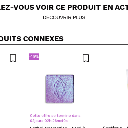
EZ-VOUS VOIR CE PRODUIT EN AC
Partager une vidéo ou une photo
Votre vidéo pourrait être la première. Imaginez...
DÉCOUVRIR PLUS
5/
cet achat?
Oui
Non
DUITS CONNEXES
OYER
-15%
Cette offre se termine dans:
03
jours
02
h
:
26
m
:
39
s