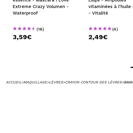
essence - Mascara I Love
Ellips - Ampoules
Extreme Crazy Volumen -
vitaminées à l'huile
Waterproof
- Vitalité
(16)
(4)
3,59€
2,49€
ACCUEIL
>
MAQUILLAGE
>
LÈVRES
>
CRAYON CONTOUR DES LÈVRES
>
SAIG