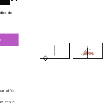
diée de
i
ur offrir
ne tenue