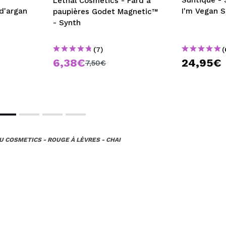
Suntique - 
Lethal Cosmetics - Fard à
 d'argan
I'm Vegan 
paupières Godet Magnetic™
- Synth
(7)
(
6,38€
24,95€
7,50€
U COSMETICS - ROUGE À LÈVRES - CHAI