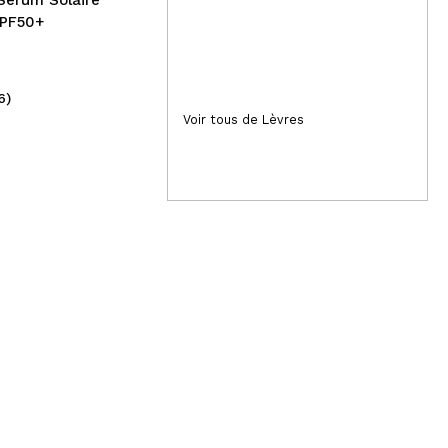
Sérum Solaire
SPF50+
6)
(50)
4,99€
Voir tous de Lèvres
2,