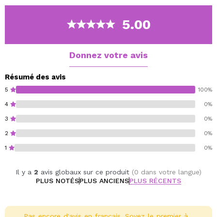
d'origine naturelle, ce crayon est végan, non testé sur
les animaux et respectueux de l'environnement, grâce
5.00
à son emballage innovant et durable.
Sa texture crémeuse s'applique facilement, pour un fini
professionnel à chaque fois.
Donnez votre avis
Vegan.
Résumé des avis
Cruelty free.
5
100%
4
0%
3
0%
2
0%
1
0%
Il y a
2
avis globaux sur ce produit
(0 dans votre langue)
PLUS NOTÉS
PLUS ANCIENS
PLUS RÉCENTS
Pas encore d'avis en français. Soyez le premier à