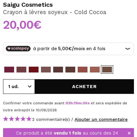
JE VEUX M'INSCRIRE
Saigu Cosmetics
Crayon à lèvres soyeux - Cold Cocoa
En créant un compte sur Maquibeauty.fr vous pourrez
effectuer vos achats rapidement, vérifier l'état de vos
20,00€
commandes et consulter vos opérations précédentes.
CRÉER UN COMPTE
ACHETER
Confirmer votre commande avant
03
h
:
19
m
:
35
s
et sera expédiée de
notre entrepôt
le 10/08/2026
2 commentaire(s) /
Ajouter un commentaire
Ce produit a été
vendu 1 fois
au cours des 24