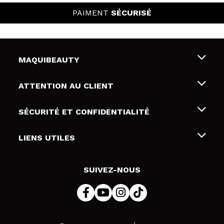
PAIMENT
SÉCURISÉ
MAQUIBEAUTY
Qui sommes nous
ATTENTION AU CLIENT
Emploi
Livraison & retour
SÉCURITÉ ET CONFIDENTIALITÉ
Cartes-cadeaux
Rétractation / Retours
Conditions et confidentialité
LIENS UTILES
Modes de paiement
Politique de confidentialité
Contact
Politique de cookies
SUIVEZ-NOUS
Résolution de litige en ligne (ODR)