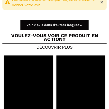
donner votre avis!
Voir 2 avis dans d'autres langues
VOULEZ-VOUS VOIR CE PRODUIT EN
ACTION?
DÉCOUVRIR PLUS
Partager une vidéo ou une photo
Votre vidéo pourrait être la première. Imaginez...
Recommandez-vous cet achat?
Oui
Non
5/5
ENVOYER