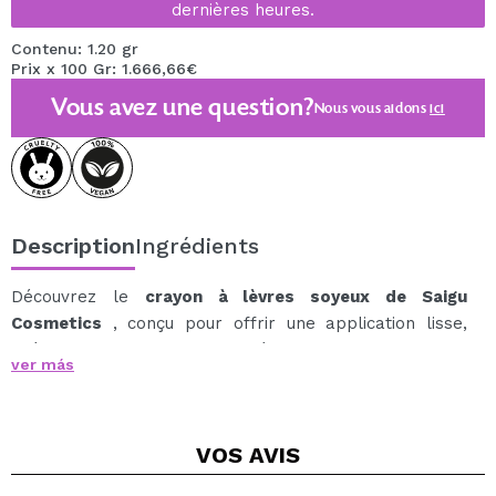
dernières heures.
Contenu: 1.20 gr
Prix x 100 Gr: 1.666,66€
Vous avez une question?
Nous vous aidons
ici
Description
Ingrédients
Découvrez le
crayon à lèvres soyeux de Saigu
Cosmetics
, conçu pour offrir une application lisse,
précise et hautement pigmentée.
ver más
Sa formule polyvalente et résistante à l'eau garantit
une longue tenue sans compromettre le confort, idéale
pour dessiner, définir ou remplir les lèvres avec une
VOS
AVIS
maîtrise totale.
Formulé avec un pourcentage élevé d'ingrédients