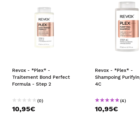
Revox - *Plex* -
Revox - *Plex* -
Traitement Bond Perfect
Shampoing Purifyin
Formula - Step 2
4C
(0)
(4)
10,95€
10,95€