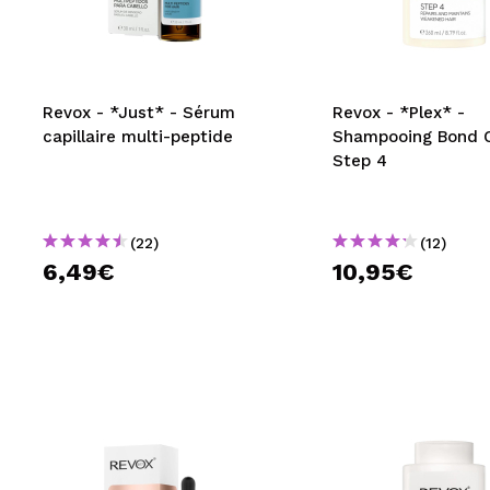
MAQUIFARMA
KOREA ZONE
TRAVEL SIZE
Revox - *Just* - Sérum
Revox - *Plex* -
capillaire multi-peptide
Shampooing Bond C
NATURE
Step 4
OFFRES
(22)
(12)
OUTLET
6,49€
10,95€
ILS SONT REVENUS!
BIENTÔT DISPONIBLE
BLOG