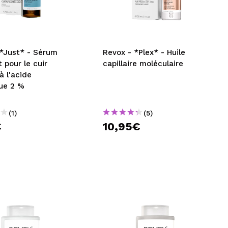
CRÉER UN COMPTE
 *Just* - Sérum
Revox - *Plex* - Huile
t pour le cuir
capillaire moléculaire
à l'acide
que 2 %
(1)
(5)
€
10,95€