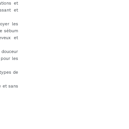
tions et
ssant et
oyer les
 le sébum
eveux et
 douceur
 pour les
 types de
e et sans