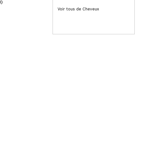
1)
(1)
2,99€
4
Voir tous de Cheveux