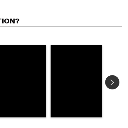
TION?
5