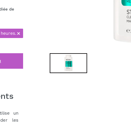
diée de
 heures.
i
ents
ilise un
rder les