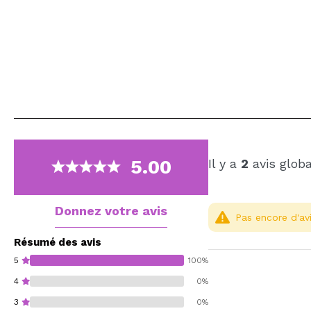
5.00
Il y a
2
avis glob
Donnez votre avis
Pas encore d'avi
Résumé des avis
5
100%
4
0%
3
0%