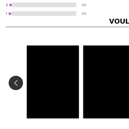
2
0%
1
0%
VOUL
Recommandez-vous 
ENV