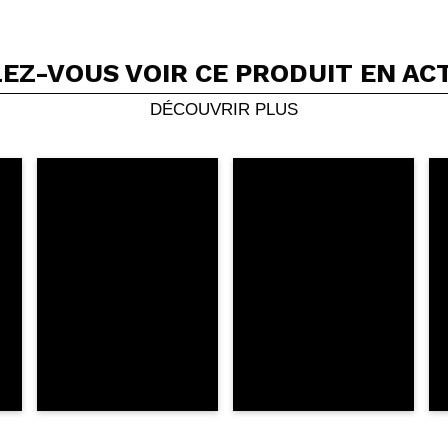
EZ-VOUS VOIR CE PRODUIT EN AC
Partager une vidéo ou une photo
Votre vidéo pourrait être la première. Imaginez...
DÉCOUVRIR PLUS
5/
cet achat?
Oui
Non
OYER