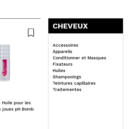
CHEVEUX
Nat
Accessoires
Appareils
Conditionner et Masques
Fixateurs
Hol
Huiles
Montagne Jeunesse - 7th
pou
Shampooings
Heaven - Masque Visage
Teintures capillaires
Nutriactive - Acide
Traitementes
Hyaluronique
 Huile pour les
lèvres et les joues pH Bomb