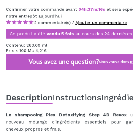
MAQUIFARMA
Confirmer votre commande avant
04
h
:
37
m
:
15
s
et sera expé
notre entrepôt
aujourd'hui
KOREA ZONE
2 commentaire(s) /
Ajouter un commentaire
TRAVEL SIZE
Ce produit a été
vendu 5 fois
au cours des 24 dernières
NATURE
Contenu: 260.00 ml
Prix x 100 Ml: 4,21€
Vous avez une question?
OFFRES
Nous vous aidons
ic
OUTLET
ILS SONT REVENUS!
BIENTÔT DISPONIBLE
Description
Instructions
Ingrédi
BLOG
Le shampooing Plex Detoxifying Step 4D Revox
ut
nouveau mélange d'ingrédients essentiels pour ga
cheveux propres et frais.