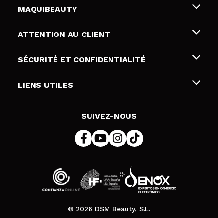
MAQUIBEAUTY
Qui sommes nous
ATTENTION AU CLIENT
Emploi
Livraison & retour
SÉCURITÉ ET CONFIDENTIALITÉ
Cartes-cadeaux
Rétractation / Retours
Conditions et confidentialité
LIENS UTILES
Modes de paiement
Politique de confidentialité
Contact
Politique de cookies
SUIVEZ-NOUS
Résolution de litige en ligne (ODR)
© 2026 DSM Beauty, S.L.