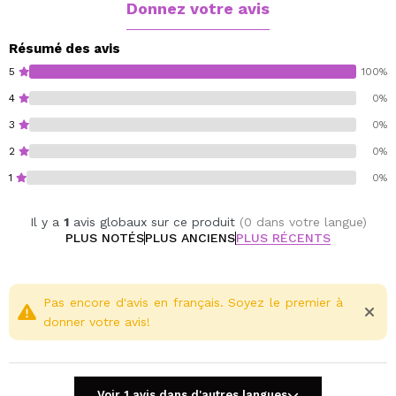
pendant des heures sans sensation de lourdeur.
Donnez votre avis
Parfait pour créer, avec un minimum d'effort, des
touches lumineuses subtiles ou des looks plus intenses
Résumé des avis
et éclatants.
5
100%
4
0%
Cruelty free.
3
0%
Vegan.
2
0%
1
0%
Il y a
1
avis globaux sur ce produit
(0 dans votre langue)
PLUS NOTÉS
PLUS ANCIENS
PLUS RÉCENTS
Pas encore d'avis en français. Soyez le premier à
donner votre avis!
Voir 1 avis dans d'autres langues