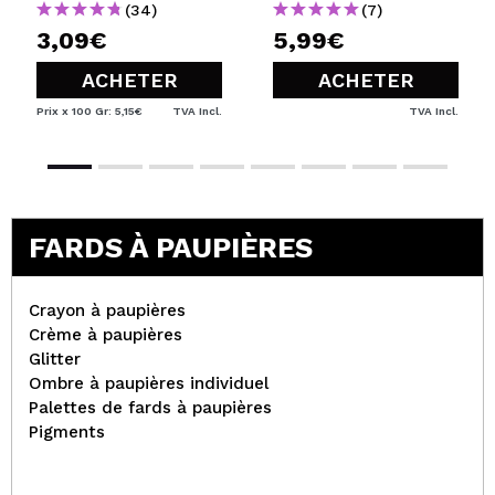
(34)
(7)
3,09€
5,99€
ACHETER
ACHETER
Prix x 100 Gr: 5,15€
TVA Incl.
TVA Incl.
FARDS À PAUPIÈRES
Crayon à paupières
Crème à paupières
Glitter
Ombre à paupières individuel
Palettes de fards à paupières
Pigments