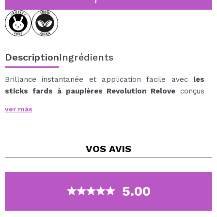
Description
Ingrédients
Brillance instantanée et application facile avec
les
sticks fards à paupières Revolution Relove
conçus
pour transformer n'importe quel look des yeux en
ver más
quelques secondes.
Sa formule à base d'eau, au fini scintillant, offre une
luminosité intense et un effet frais et
VOS
AVIS
multidimensionnel.
Sa texture crémeuse et rafraîchissante glisse en
douceur sur la paupière, permettant une application et
un mélange de couleurs rapides et faciles.
5.00
Une fois fixées, elles laissent une finition durable qui ne
bouge pas et ne bave pas, conservant l'éclat intact