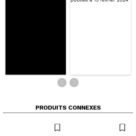
Partager une vidéo ou une photo
Votre vidéo pourrait être la première. Imaginez...
Recommandez-vous cet achat?
Oui
Non
5/5
ENVOYER
PRODUITS CONNEXES