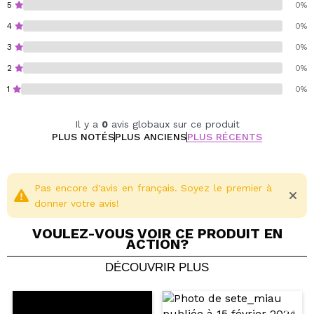
et éclatants.
5
0%
4
0%
Cruelty free.
3
0%
Vegan.
2
0%
1
0%
Il y a
0
avis globaux sur ce produit
PLUS NOTÉS
PLUS ANCIENS
PLUS RÉCENTS
Pas encore d'avis en français. Soyez le premier à
donner votre avis!
VOULEZ-VOUS VOIR CE PRODUIT EN
ACTION?
DÉCOUVRIR PLUS