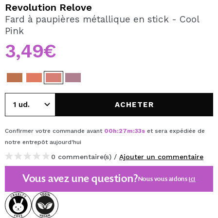
JE VEUX M'INSCRIRE
Revolution Relove
Fard à paupières métallique en stick - Cool
En créant un compte sur Maquibeauty.fr vous pourrez
Pink
effectuer vos achats rapidement, vérifier l'état de vos
commandes et consulter vos opérations précédentes.
3,49€
CRÉER UN COMPTE
ACHETER
Confirmer votre commande avant
00
h
:
27
m
:
33
s
et sera expédiée de
notre entrepôt
aujourd'hui
0 commentaire(s) /
Ajouter un commentaire
Vous avez une question?
Nous vous aidons
ici