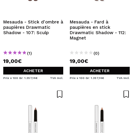
JE VEUX M'INSCRIRE
En créant un compte sur Maquibeauty.fr vous pourrez
effectuer vos achats rapidement, vérifier l'état de vos
Mesauda - Stick d'ombre à
Mesauda - Fard à
commandes et consulter vos opérations précédentes.
paupières Drawmatic
paupières en stick
Shadow - 107: Sculp
Drawmatic Shadow - 112:
Magnet
CRÉER UN COMPTE
(1)
(0)
19,00€
19,00€
ACHETER
ACHETER
Prix x 100 Gr: 1.357,14€
TVA Incl.
Prix x 100 Gr: 1.357,14€
TVA Incl.