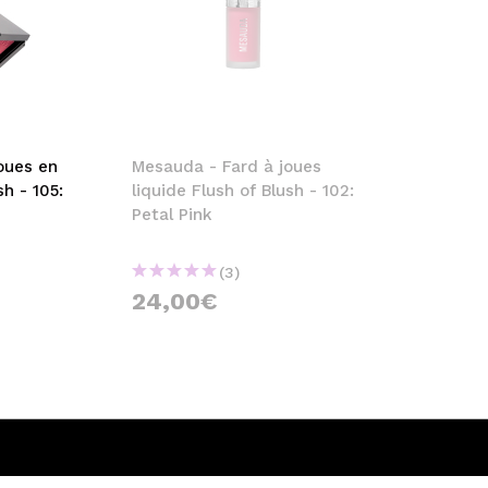
oues en
Mesauda - Fard à joues
sh - 105:
liquide Flush of Blush - 102:
Petal Pink
(3)
24,00€