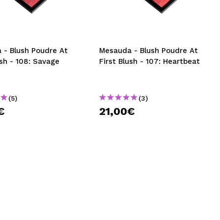
CRÉER UN COMPTE
 - Blush Poudre At
Mesauda - Blush Poudre At
ush - 108: Savage
First Blush - 107: Heartbeat
(5)
(3)
€
21,00€