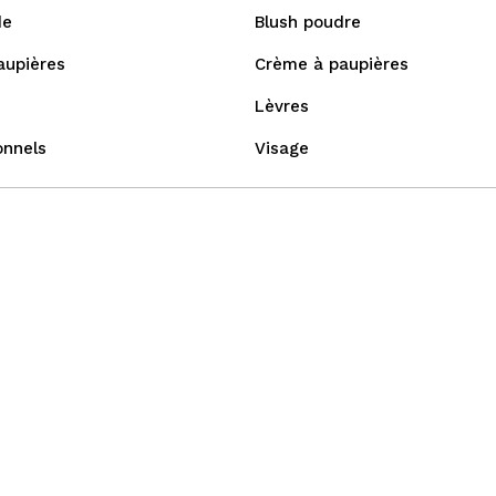
de
Blush poudre
aupières
Crème à paupières
Lèvres
onnels
Visage