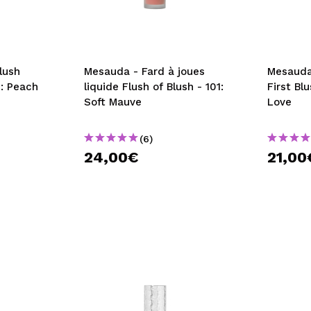
lush
Mesauda - Fard à joues
Mesauda
3: Peach
liquide Flush of Blush - 101:
First Bl
Soft Mauve
Love
(6)
24,00€
21,00