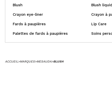
Blush
Blush liqui
Crayon eye-liner
Crayon à p
Fards à paupières
Lip Care
Palettes de fards à paupières
Soins pers
ACCUEIL
>
MARQUES
>
MESAUDA
>
BLUSH