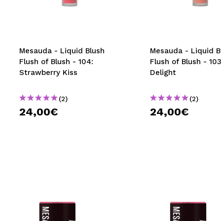
MAQUIFARMA
KOREA ZONE
TRAVEL SIZE
Mesauda - Liquid Blush
Mesauda - Liquid B
Flush of Blush - 104:
Flush of Blush - 10
NATURE
Strawberry Kiss
Delight
(2)
(2)
OFFRES
24,00€
24,00€
OUTLET
ILS SONT REVENUS!
BIENTÔT DISPONIBLE
BLOG