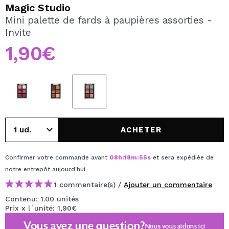
JE VEUX M'INSCRIRE
Magic Studio
Mini palette de fards à paupières assorties -
En créant un compte sur Maquibeauty.fr vous pourrez
Invite
effectuer vos achats rapidement, vérifier l'état de vos
commandes et consulter vos opérations précédentes.
1,90€
CRÉER UN COMPTE
ACHETER
Confirmer votre commande avant
08
h
:
18
m
:
55
s
et sera expédiée de
notre entrepôt
aujourd'hui
1 commentaire(s) /
Ajouter un commentaire
Contenu: 1.00 unités
Prix x l´unité: 1,90€
Vous avez une question?
Nous vous aidons
ici