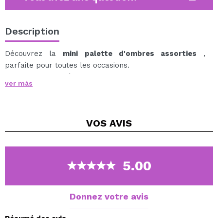
Description
Découvrez la
mini palette d'ombres assorties
,
parfaite pour toutes les occasions.
Contient une sélection soigneusement choisie de
ver más
nuances polyvalentes et complémentaires, vous
permettant de créer des looks
élégant et sophistiqué à tout moment.
VOS
AVIS
Donnez vie à votre look et montrez votre style unique
avec les palettes de 6 couleurs de Magic Studio !
5.00
Donnez votre avis