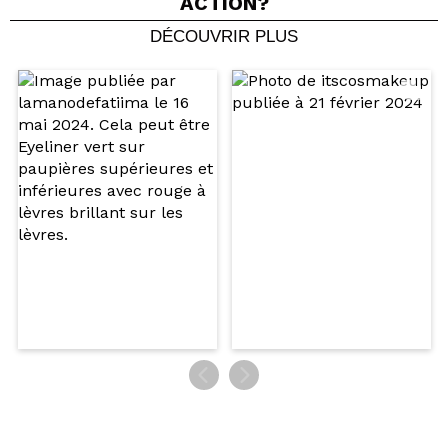
ACTION?
DÉCOUVRIR PLUS
Partager une vidéo ou une photo
Votre vidéo pourrait être la première. Imaginez...
Recommandez-vous cet achat?
Oui
Non
5/5
ENVOYER