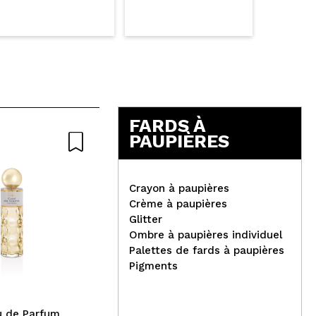
FARDS À
PAUPIÈRES
Crayon à paupières
Crème à paupières
Glitter
Ombre à paupières individuel
Palettes de fards à paupières
Physicians Formula -
I H
Pigments
*Diamond Wear* - Poudre
Rev
de highlighter Diamond
pau
Dust - Starlit Glow
Gli
u de Parfum