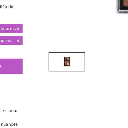
diée de
 heures.
eures.
i
ite pour
 nuances