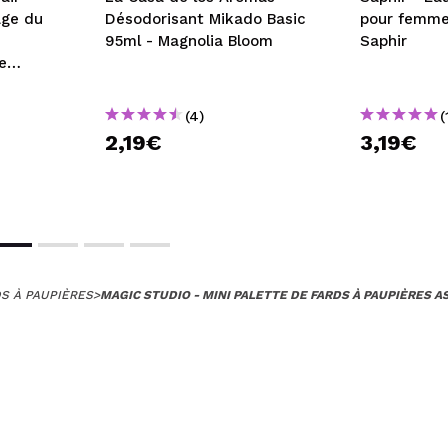
age du
Désodorisant Mikado Basic
pour femme
95ml - Magnolia Bloom
Saphir
e
ttoyage
(4)
(
2,19€
3,19€
S À PAUPIÈRES
>
MAGIC STUDIO - MINI PALETTE DE FARDS À PAUPIÈRES A