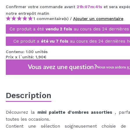
MAQUIFARMA
Confirmer votre commande avant
21
h
:
07
m
:
40
s
et sera expé
notre entrepôt
matin
KOREA ZONE
1 commentaire(s) /
Ajouter un commentaire
TRAVEL SIZE
Ce produit a été
vendu 2 fois
au cours des 24 dernières
NATURE
Ce produit a
été vu 7 fois
au cours des 24 dernières h
Contenu: 1.00 unités
Prix x l´unité: 1,90€
OFFRES
Vous avez une question?
Nous vous aidons
ic
OUTLET
ILS SONT REVENUS!
BIENTÔT DISPONIBLE
Description
BLOG
Découvrez la
mini palette d'ombres assorties
, parfa
toutes les occasions.
Contient une sélection soigneusement choisie de