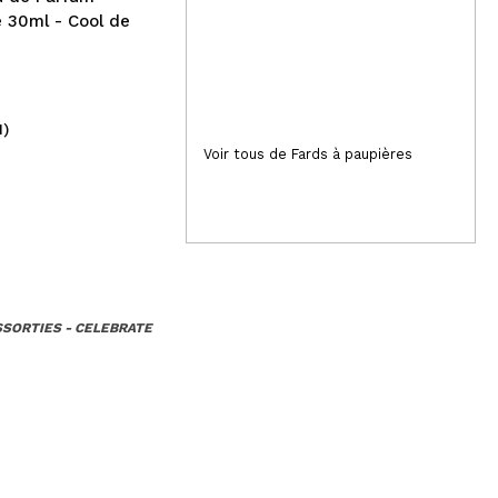
 30ml - Cool de
1)
(5)
10,75€
9,
Voir tous de Fards à paupières
SSORTIES - CELEBRATE