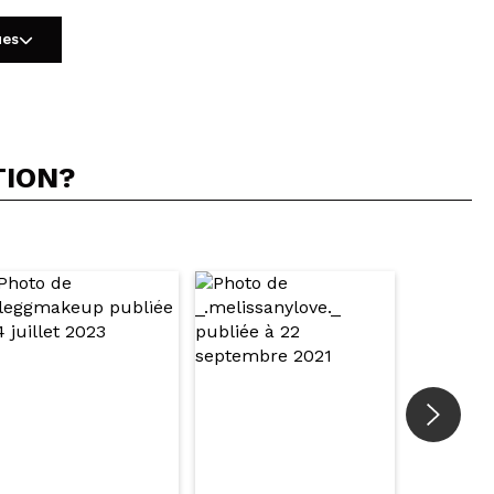
ues
TION?
5