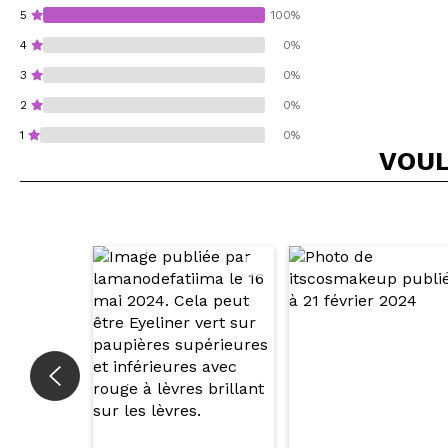
5
100%
4
0%
3
0%
2
0%
1
0%
VOUL
Recommandez-vous 
ENV