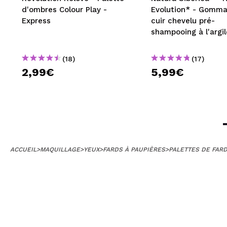
d'ombres Colour Play -
Evolution* - Gomm
Express
cuir chevelu pré-
shampooing à l'argil
blanche D-tox - Ne
en profondeur
(18)
(17)
2,99€
5,99€
ACCUEIL
>
MAQUILLAGE
>
YEUX
>
FARDS À PAUPIÈRES
>
PALETTES DE FARD