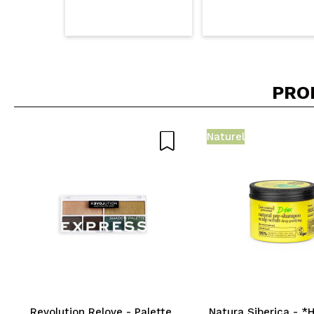
PRO
Naturel
Revolution Relove - Palette
Natura Siberica - *H