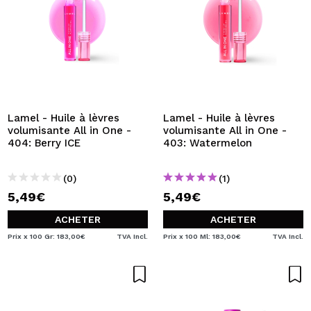
Lamel - Huile à lèvres
Lamel - Huile à lèvres
volumisante All in One -
volumisante All in One -
404: Berry ICE
403: Watermelon
(0)
(1)
5,49€
5,49€
ACHETER
ACHETER
Prix x 100 Gr: 183,00€
TVA Incl.
Prix x 100 Ml: 183,00€
TVA Incl.