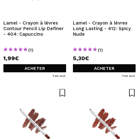
Lamel - Crayon à lèvres
Lamel - Crayon à lèvres
Contour Pencil Lip Definer
Long Lasting - 412: Spicy
- 404: Capuccino
Nude
(1)
(1)
1,99€
5,30€
ACHETER
ACHETER
TVA Incl.
TVA Incl.