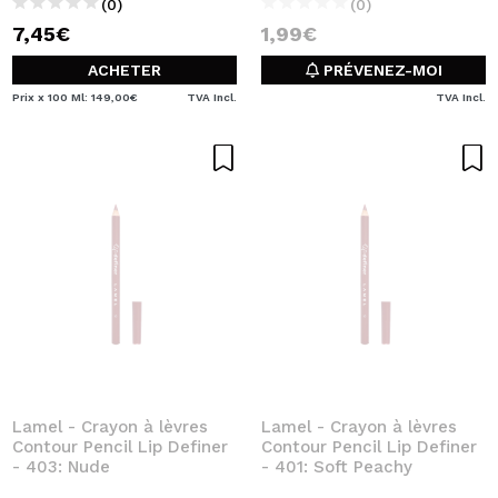
(0)
(0)
7,45€
1,99€
ACHETER
PRÉVENEZ-MOI
Prix x 100 Ml: 149,00€
TVA Incl.
TVA Incl.
Lamel - Crayon à lèvres
Lamel - Crayon à lèvres
Contour Pencil Lip Definer
Contour Pencil Lip Definer
- 403: Nude
- 401: Soft Peachy