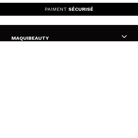
PAIMENT
SÉCURISÉ
MAQUIBEAUTY
Qui sommes nous
ATTENTION AU CLIENT
Emploi
Livraison & retour
SÉCURITÉ ET CONFIDENTIALITÉ
Cartes-cadeaux
Rétractation / Retours
Conditions et confidentialité
LIENS UTILES
Modes de paiement
Politique de confidentialité
Contact
Politique de cookies
SUIVEZ-NOUS
Résolution de litige en ligne (ODR)