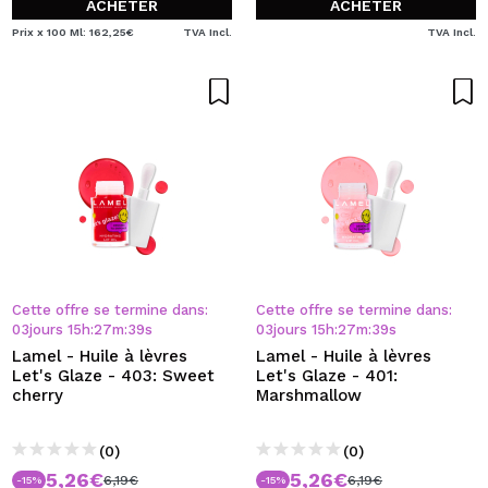
ACHETER
ACHETER
Prix x 100 Ml: 162,25€
TVA Incl.
TVA Incl.
Cette offre se termine dans:
Cette offre se termine dans:
03
jours
15
h
:
27
m
:
39
s
03
jours
15
h
:
27
m
:
39
s
Lamel - Huile à lèvres
Lamel - Huile à lèvres
Let's Glaze - 403: Sweet
Let's Glaze - 401:
cherry
Marshmallow
(0)
(0)
5,26€
5,26€
6,19€
6,19€
-15%
-15%