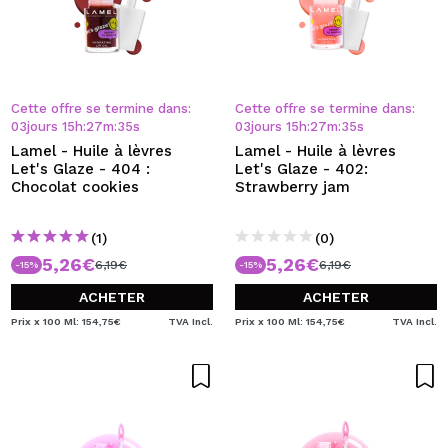
Cette offre se termine dans:
Cette offre se termine dans:
03
jours
15
h
:
27
m
:
34
s
03
jours
15
h
:
27
m
:
34
s
Lamel - Huile à lèvres
Lamel - Huile à lèvres
Let's Glaze - 404 :
Let's Glaze - 402:
Chocolat cookies
Strawberry jam
(1)
(0)
5,26€
5,26€
6,19€
6,19€
-15%
-15%
ACHETER
ACHETER
Prix x 100 Ml: 154,75€
TVA Incl.
Prix x 100 Ml: 154,75€
TVA Incl.