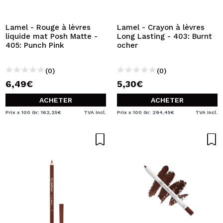
JE VEUX M'INSCRIRE
En créant un compte sur Maquibeauty.fr vous pourrez
Lamel - Rouge à lèvres
Lamel - Crayon à lèvres
effectuer vos achats rapidement, vérifier l'état de vos
liquide mat Posh Matte -
Long Lasting - 403: Burnt
commandes et consulter vos opérations précédentes.
405: Punch Pink
ocher
(0)
(0)
CRÉER UN COMPTE
6,49€
5,30€
ACHETER
ACHETER
Prix x 100 Gr: 162,25€
TVA Incl.
Prix x 100 Gr: 294,45€
TVA Incl.