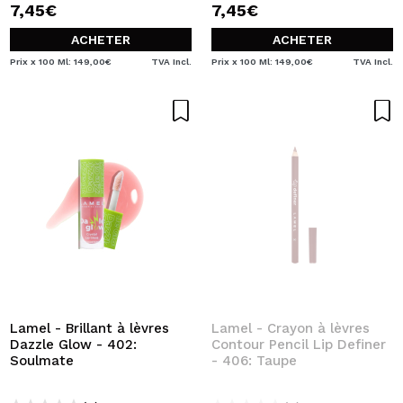
7,45€
7,45€
ACHETER
ACHETER
Prix x 100 Ml: 149,00€
TVA Incl.
Prix x 100 Ml: 149,00€
TVA Incl.
Lamel - Brillant à lèvres
Lamel - Crayon à lèvres
Dazzle Glow - 402:
Contour Pencil Lip Definer
Soulmate
- 406: Taupe