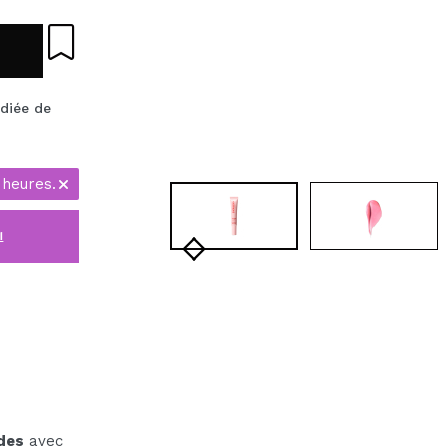
diée de
 heures.
i
ides
avec