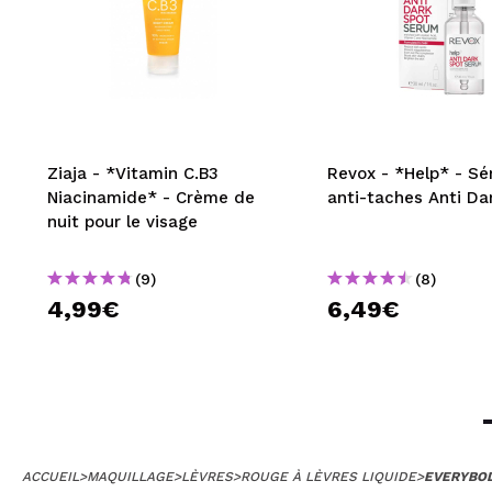
Ziaja - *Vitamin C.B3
Revox - *Help* - S
Niacinamide* - Crème de
anti-taches Anti Da
nuit pour le visage
(9)
(8)
4,99€
6,49€
ACCUEIL
>
MAQUILLAGE
>
LÈVRES
>
ROUGE À LÈVRES LIQUIDE
>
EVERYBOD