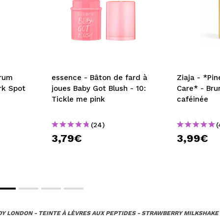
érum
essence - Bâton de fard à
Ziaja - *Pi
rk Spot
joues Baby Got Blush - 10:
Care* - Bru
Tickle me pink
caféinée
(24)
(
3,79€
3,99€
Y LONDON - TEINTE À LÈVRES AUX PEPTIDES - STRAWBERRY MILKSHAKE