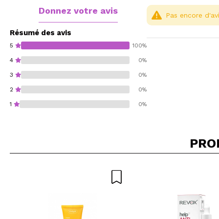
Donnez votre avis
Pas encore d'avi
Résumé des avis
5
100%
4
0%
3
0%
2
0%
1
0%
PRO
Recommandez-vous 
ENV