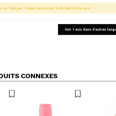
s en français. Soyez le premier à donner votre avis!
Voir 1 avis dans d'autres lang
Partager une vidéo ou une photo
Votre vidéo pourrait être la première. Imaginez...
DUITS CONNEXES
5/
cet achat?
Oui
Non
OYER