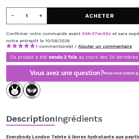
MAQUIFARMA
ACHETER
KOREA ZONE
TRAVEL SIZE
Confirmer votre commande avant
04
h
:
37
m
:
02
s
et sera expé
notre entrepôt
le 10/08/2026
NATURE
1 commentaire(s) /
Ajouter un commentaire
Ce produit a été
vendu 2 fois
au cours des 24 dernières
OFFRES
Vous avez une question?
Nous vous aidons
ic
OUTLET
ILS SONT REVENUS!
BIENTÔT DISPONIBLE
BLOG
Description
Ingrédients
Everybody London
Teinte à lèvres hydratante aux pept