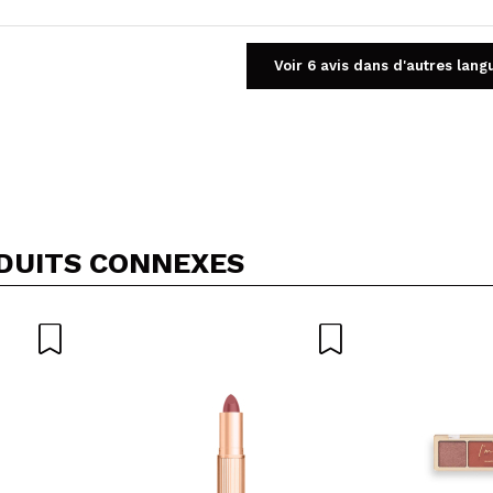
Voir 6 avis dans d'autres lang
Partager une vidéo ou une photo
Votre vidéo pourrait être la première. Imaginez...
DUITS CONNEXES
5/
cet achat?
Oui
Non
OYER