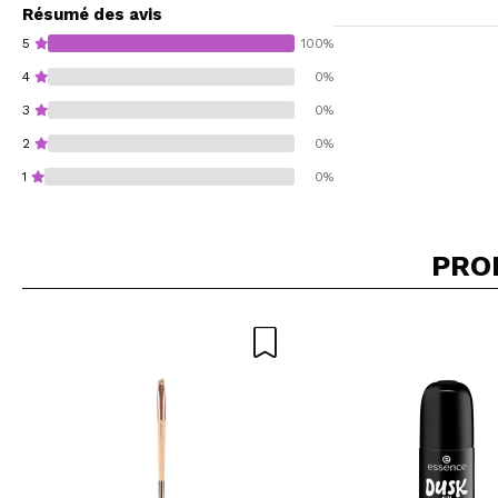
Résumé des avis
5
100%
4
0%
3
0%
2
0%
1
0%
PRO
Recommandez-vous 
ENV