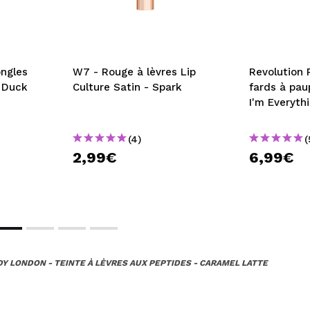
ongles
W7 - Rouge à lèvres Lip
Revolution 
: Duck
Culture Satin - Spark
fards à pau
I'm Everyth
(4)
(
2,99€
6,99€
Y LONDON - TEINTE À LÈVRES AUX PEPTIDES - CARAMEL LATTE