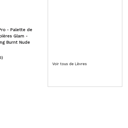
Book and Glow - *Perfect
Crè
Moments* - Bougie de soja
Pot
- Día de lluvia
Pro - Palette de
pières Glam -
ing Burnt Nude
5)
(4)
18,00€
4
Voir tous de Lèvres