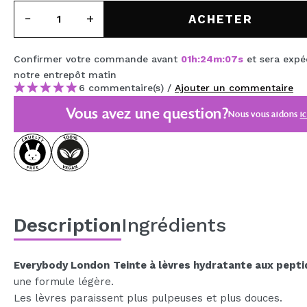
MAQUIFARMA
ACHETER
KOREA ZONE
Confirmer votre commande avant
01
h
:
24
m
:
07
s
et sera expé
TRAVEL SIZE
notre entrepôt
matin
6 commentaire(s) /
Ajouter un commentaire
NATURE
Vous avez une question?
Nous vous aidons
ic
OFFRES
OUTLET
ILS SONT REVENUS!
BIENTÔT DISPONIBLE
Description
Ingrédients
BLOG
Everybody London
Teinte à lèvres hydratante aux pept
une formule légère.
Les lèvres paraissent plus pulpeuses et plus douces.