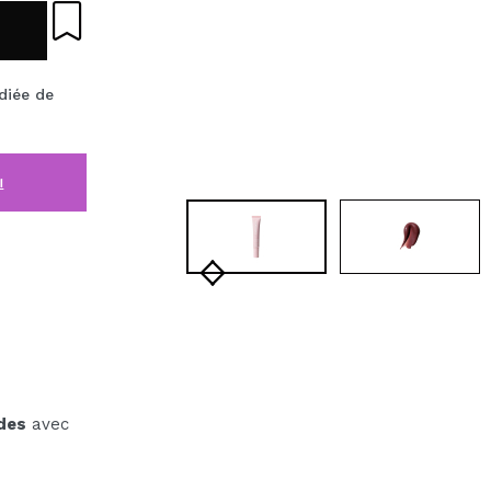
diée de
i
ides
avec