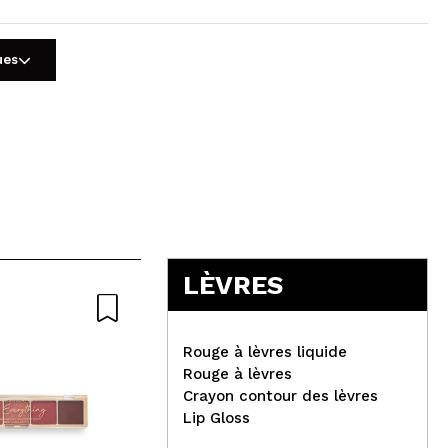
ues
5
LÈVRES
Naturel
Rouge à lèvres liquide
Rouge à lèvres
Crayon contour des lèvres
Lip Gloss
Dia