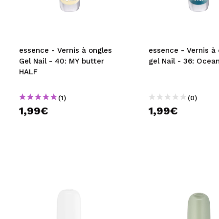
MAQUIFARMA
KOREA ZONE
TRAVEL SIZE
essence - Vernis à ongles
essence - Vernis à ongles
Gel Nail - 40: MY butter
gel Nail - 36: Ocea
NATURE
HALF
(1)
(0)
OFFRES
1,99€
1,99€
OUTLET
ILS SONT REVENUS!
BIENTÔT DISPONIBLE
BLOG