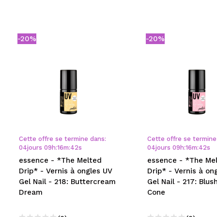
-20%
-20%
Cette offre se termine dans:
Cette offre se termine
04
jours
09
h
:
16
m
:
42
s
04
jours
09
h
:
16
m
:
42
s
essence - *The Melted
essence - *The Me
Drip* - Vernis à ongles UV
Drip* - Vernis à on
Gel Nail - 218: Buttercream
Gel Nail - 217: Blush
Dream
Cone