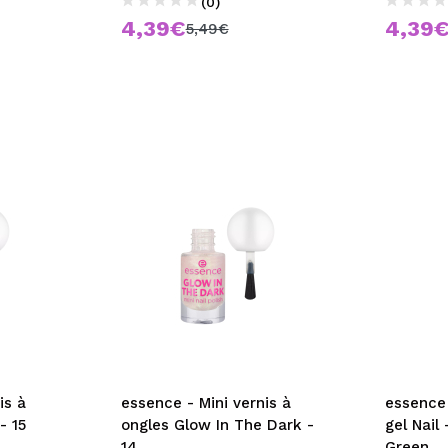
(0)
4,39€
4,39
5,49€
is à
essence - Mini vernis à
essence 
ongles Juicy Fruity - 15
ongles Glow In The Dark -
gel Nail
14
Green