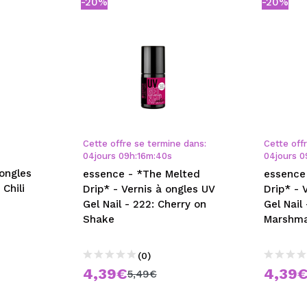
-20%
-20%
Cette offre se termine dans:
Cette off
04
jours
09
h
:
16
m
:
39
s
04
jours
0
 ongles
essence - *The Melted
essence
 Chili
Drip* - Vernis à ongles UV
Drip* - 
Gel Nail - 222: Cherry on
Gel Nail
Shake
Marshma
(0)
4,39€
4,39
5,49€