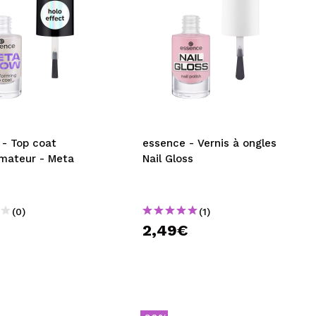
 - Top coat
essence - Vernis à ongles
rmateur - Meta
Nail Gloss
(0)
(1)
€
2,49€