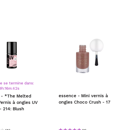
re se termine dans:
9
h
:
16
m
:
42
s
essence - Mini vernis à
 - *The Melted
ongles Choco Crush - 17
Vernis à ongles UV
- 214: Blush