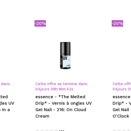
-20%
-20%
 dans:
Cette offre se termine dans:
Cette off
04
jours
09
h
:
16
m
:
42
s
04
jours
0
lted
essence - *The Melted
essence
gles UV
Drip* - Vernis à ongles UV
Drip* - 
 in a
Gel Nail - 216: On Cloud
Gel Nail 
Cream
O'Clock