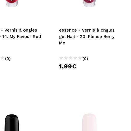
CRÉER UN COMPTE
es
essence - Vernis à ongles
 - 14: My Favour Red
gel Nail - 20: Please Berry
Me
(0)
(0)
1,99€