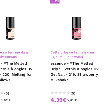
-20%
re se termine dans:
Cette offre se termine dans:
9
h
:
16
m
:
39
s
04
jours
09
h
:
16
m
:
39
s
 - *The Melted
essence - *The Melted
Vernis à ongles UV
Drip* - Vernis à ongles UV
 - 220: Melting for
Gel Nail - 219: Strawberry
llows
Milkshake
(0)
(0)
€
4,39€
5,49€
5,49€