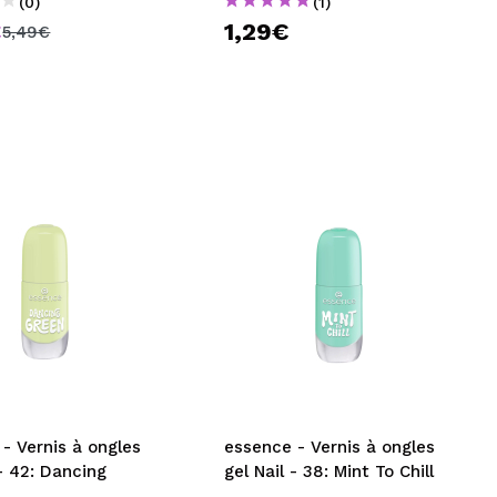
(0)
(1)
€
1,29€
5,49€
- Vernis à ongles
essence - Vernis à ongles
 - 42: Dancing
gel Nail - 38: Mint To Chill