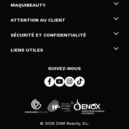
MAQUIBEAUTY
Qui sommes nous
ATTENTION AU CLIENT
Emploi
Livraison & retour
SÉCURITÉ ET CONFIDENTIALITÉ
Cartes-cadeaux
Rétractation / Retours
Conditions et confidentialité
LIENS UTILES
Modes de paiement
Politique de confidentialité
Contact
Politique de cookies
SUIVEZ-NOUS
Résolution de litige en ligne (ODR)
© 2026 DSM Beauty, S.L.