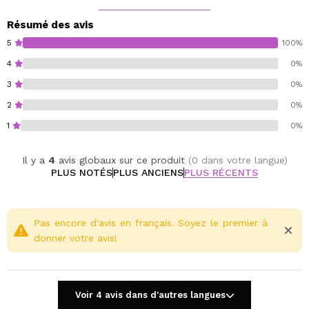
Cette texture spéciale empêche le vernis de saigner
dans la cuticule, créant un bord propre qui ne tache
Résumé des avis
pas la peau autour de l'ongle.
5
100%
Les contenants sont de 5 ml et sont présentés dans un
4
0%
élégant contenant noir.
3
0%
De plus, cela rend l'ongle moins épais, et donc plus
naturel.
2
0%
Temps de durcissement :
1
0%
Lampe LED UV 6 W – 2 x 45 sec.
Lampe LED UV 9 W – 2 x 45 sec.
Il y a
4
avis globaux sur ce produit
(0 dans votre langue)
Lampe LED UV 48 W – 30 sec.
PLUS NOTÉS
PLUS ANCIENS
PLUS RÉCENTS
Lampe LED UV 60 W – 15 sec.
Lampe UV 36 W – 120 s
Cruelty free.
Pas encore d'avis en français. Soyez le premier à
donner votre avis!
Voir 4 avis dans d'autres langues