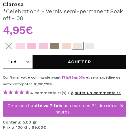
JE VEUX M'INSCRIRE
Claresa
*Celebration* - Vernis semi-permanent Soak
En créant un compte sur Maquibeauty.fr vous pourrez
off - 08
effectuer vos achats rapidement, vérifier l'état de vos
commandes et consulter vos opérations précédentes.
4,95€
CRÉER UN COMPTE
ACHETER
Confirmer votre commande avant
17
h
:
58
m
:
03
s
et sera expédiée de
notre entrepôt
le 10/08/2026
4 commentaire(s) /
Ajouter un commentaire
Ce produit a
été vu 7 fois
au cours des 24 dernières
heures.
Contenu: 5.00 gr
Prix x 100 Gr: 99,00€