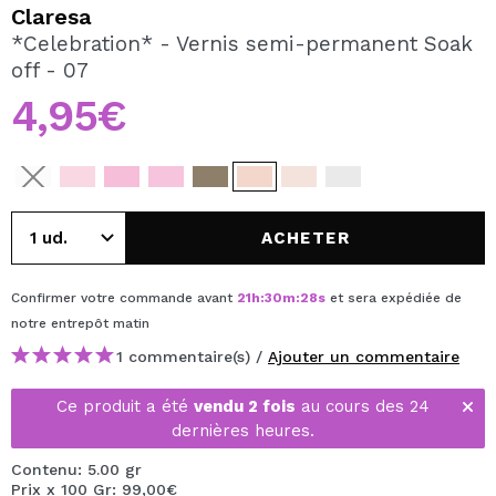
JE VEUX M'INSCRIRE
Claresa
*Celebration* - Vernis semi-permanent Soak
En créant un compte sur Maquibeauty.fr vous pourrez
off - 07
effectuer vos achats rapidement, vérifier l'état de vos
commandes et consulter vos opérations précédentes.
4,95€
CRÉER UN COMPTE
ACHETER
Confirmer votre commande avant
21
h
:
30
m
:
27
s
et sera expédiée de
notre entrepôt
matin
1 commentaire(s) /
Ajouter un commentaire
Ce produit a été
vendu 2 fois
au cours des 24
dernières heures.
Contenu: 5.00 gr
Prix x 100 Gr: 99,00€