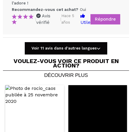
l'adore !
Recommandez-vous cet achat?
Oui
Avis
Hace 5
Répondre
|
|
vérifié
Utile
años
Partager une vidéo ou une photo
Voir 11 avis dans d'autres langues
Votre vidéo pourrait être la première. Imaginez...
VOULEZ-VOUS VOIR CE PRODUIT EN
ACTION?
Recommandez-vous cet achat?
Oui
Non
DÉCOUVRIR PLUS
5/5
ENVOYER