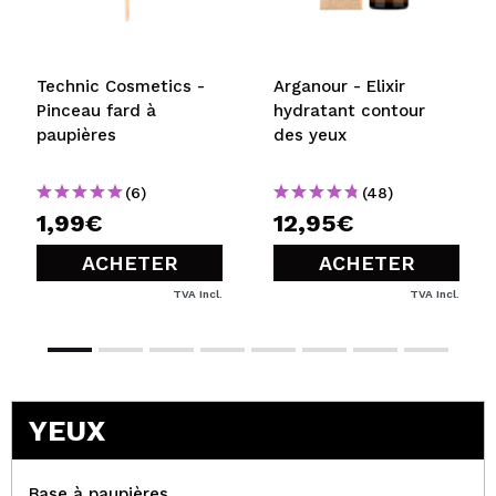
Technic Cosmetics -
Arganour - Elixir
Pinceau fard à
hydratant contour
paupières
des yeux
(6)
(48)
1,99€
12,95€
ACHETER
ACHETER
TVA Incl.
TVA Incl.
YEUX
Base à paupières