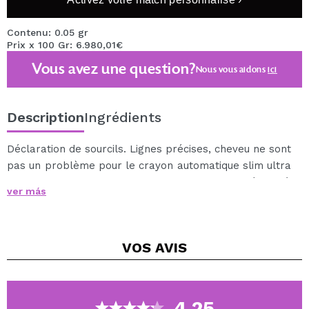
Contenu: 0.05 gr
Prix x 100 Gr: 6.980,01€
Vous avez une question?
Nous vous aidons
ici
Description
Ingrédients
Déclaration de sourcils. Lignes précises, cheveu ne sont
pas un problème pour le crayon automatique slim ultra
avec une brosse fine. La texture est imperméable à
ver más
l’eau et durables. La mine a un diamètre de 1,5 mm à
définir parfaitement l’arc des sourcils.
VOS
AVIS
4.25