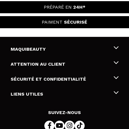
PRÉPARÉ EN
24H*
PAIMENT
SÉCURISÉ
MAQUIBEAUTY
Qui sommes nous
ATTENTION AU CLIENT
Emploi
Livraison & retour
SÉCURITÉ ET CONFIDENTIALITÉ
Cartes-cadeaux
Rétractation / Retours
Conditions et confidentialité
LIENS UTILES
Modes de paiement
Politique de confidentialité
Contact
Politique de cookies
SUIVEZ-NOUS
Résolution de litige en ligne (ODR)