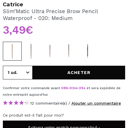
JE VEUX M'INSCRIRE
Catrice
Slim‘Matic Ultra Precise Brow Pencil
En créant un compte sur Maquibeauty.fr vous pourrez
Waterproof - 020: Medium
effectuer vos achats rapidement, vérifier l'état de vos
commandes et consulter vos opérations précédentes.
3,49€
CRÉER UN COMPTE
ACHETER
Confirmer votre commande avant
08
h
:
02
m
:
29
s
et sera expédiée de
notre entrepôt
aujourd'hui
12 commentaire(s) /
Ajouter un commentaire
Ce produit est-il fait pour moi?
Activez votre match personnalisé ›