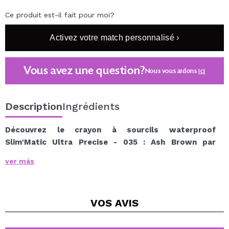
Ce produit est-il fait pour moi?
Activez votre match personnalisé ›
Vous avez une question?
Nous vous aidons
ici
Description
Ingrédients
Découvrez le crayon à sourcils waterproof
Slim'Matic Ultra Precise - 035 : Ash Brown par
Catrice.
ver más
C'est un crayon à sourcils automatique avec un pinceau
ultra-fin, parfait pour un maquillage précis.
Formule durable et imperméable.
VOS
AVIS
Sa mine a un diamètre de 1,5 mm, vous pouvez donc
parfaitement définir l'arc des sourcils.