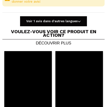
donner votre avis!
Voir 1 avis dans d'autres langues
VOULEZ-VOUS VOIR CE PRODUIT EN
ACTION?
DÉCOUVRIR PLUS
Partager une vidéo ou une photo
Votre vidéo pourrait être la première. Imaginez...
Recommandez-vous cet achat?
Oui
Non
5/5
ENVOYER