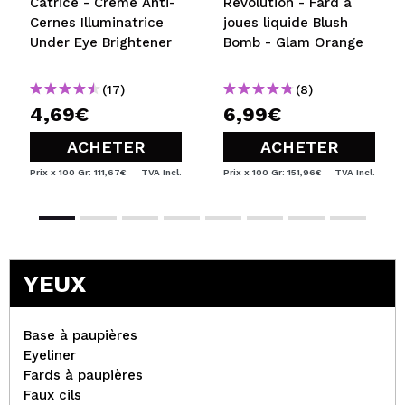
Catrice - Crème Anti-
Revolution - Fard à
Cernes Illuminatrice
joues liquide Blush
Under Eye Brightener
Bomb - Glam Orange
(17)
(8)
4,69€
6,99€
ACHETER
ACHETER
Prix x 100 Gr: 111,67€
TVA Incl.
Prix x 100 Gr: 151,96€
TVA Incl.
YEUX
Base à paupières
Eyeliner
Fards à paupières
Faux cils