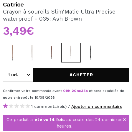
JE VEUX M'INSCRIRE
Catrice
Crayon à sourcils Slim‘Matic Ultra Precise
En créant un compte sur Maquibeauty.fr vous pourrez
waterproof - 035: Ash Brown
effectuer vos achats rapidement, vérifier l'état de vos
commandes et consulter vos opérations précédentes.
3,49€
CRÉER UN COMPTE
ACHETER
Confirmer votre commande avant
09
h
:
20
m
:
35
s
et sera expédiée de
notre entrepôt
le 10/08/2026
1 commentaire(s) /
Ajouter un commentaire
Ce produit a
été vu 14 fois
au cours des 24 dernières
heures.