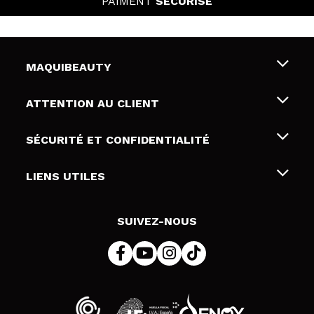
PAIMENT
SÉCURISÉ
MAQUIBEAUTY
Qui sommes nous
ATTENTION AU CLIENT
Emploi
Livraison & retour
SÉCURITÉ ET CONFIDENTIALITÉ
Cartes-cadeaux
Rétractation / Retours
Conditions et confidentialité
LIENS UTILES
Modes de paiement
Politique de confidentialité
Contact
Politique de cookies
SUIVEZ-NOUS
Résolution de litige en ligne (ODR)