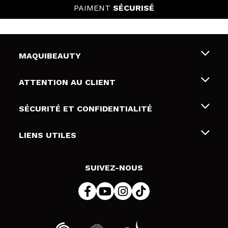
PAIMENT
SÉCURISÉ
MAQUIBEAUTY
Qui sommes nous
ATTENTION AU CLIENT
Emploi
Livraison & retour
SÉCURITÉ ET CONFIDENTIALITÉ
Cartes-cadeaux
Rétractation / Retours
Conditions et confidentialité
LIENS UTILES
Modes de paiement
Politique de confidentialité
Contact
Politique de cookies
SUIVEZ-NOUS
Résolution de litige en ligne (ODR)