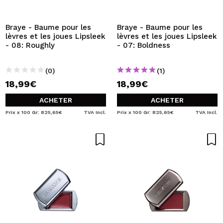
JE VEUX M'INSCRIRE
En créant un compte sur Maquibeauty.fr vous pourrez
Braye - Baume pour les
Braye - Baume pour les
effectuer vos achats rapidement, vérifier l'état de vos
lèvres et les joues Lipsleek
lèvres et les joues Lipsleek
commandes et consulter vos opérations précédentes.
- 08: Roughly
- 07: Boldness
(0)
(1)
CRÉER UN COMPTE
18,99€
18,99€
ACHETER
ACHETER
Prix x 100 Gr: 825,65€
TVA Incl.
Prix x 100 Gr: 825,65€
TVA Incl.