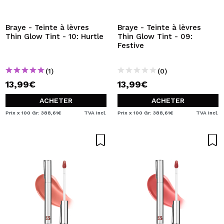
JE VEUX M'INSCRIRE
En créant un compte sur Maquibeauty.fr vous pourrez
Braye - Teinte à lèvres
Braye - Teinte à lèvres
effectuer vos achats rapidement, vérifier l'état de vos
Thin Glow Tint - 10: Hurtle
Thin Glow Tint - 09:
commandes et consulter vos opérations précédentes.
Festive
(1)
(0)
CRÉER UN COMPTE
13,99€
13,99€
ACHETER
ACHETER
Prix x 100 Gr: 388,61€
TVA Incl.
Prix x 100 Gr: 388,61€
TVA Incl.