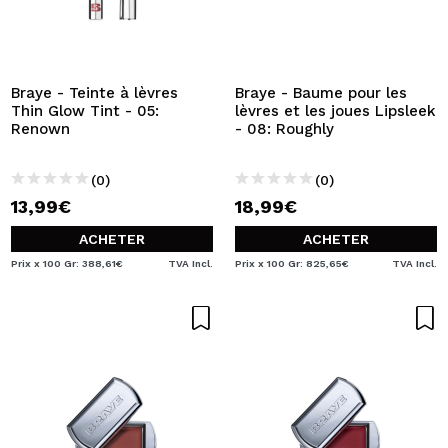
Braye - Teinte à lèvres
Braye - Baume pour les
Thin Glow Tint - 05:
lèvres et les joues Lipsleek
Renown
- 08: Roughly
(0)
(0)
13,99€
18,99€
ACHETER
ACHETER
Prix x 100 Gr: 388,61€
TVA Incl.
Prix x 100 Gr: 825,65€
TVA Incl.