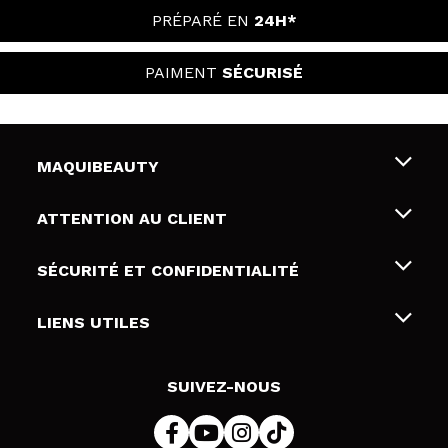
PRÉPARÉ EN
24H*
PAIMENT
SÉCURISÉ
MAQUIBEAUTY
Qui sommes nous
ATTENTION AU CLIENT
Emploi
Livraison & retour
SÉCURITÉ ET CONFIDENTIALITÉ
Cartes-cadeaux
Rétractation / Retours
Conditions et confidentialité
LIENS UTILES
Modes de paiement
Politique de confidentialité
Contact
Politique de cookies
SUIVEZ-NOUS
Résolution de litige en ligne (ODR)