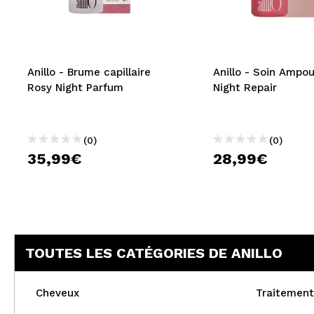
MAQUIFARMA
KOREA ZONE
TRAVEL SIZE
Anillo - Brume capillaire
Anillo - Soin Ampo
Rosy Night Parfum
Night Repair
NATURE
(0)
(0)
OFFRES
35,99€
28,99€
OUTLET
ILS SONT REVENUS!
BIENTÔT DISPONIBLE
TOUTES LES CATÉGORIES DE ANILLO
BLOG
Cheveux
Traitement